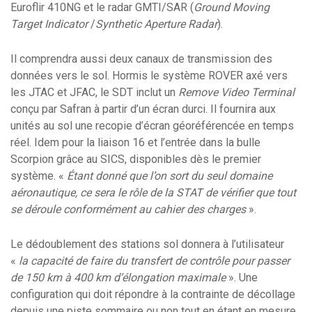
Euroflir 410NG et le radar GMTI/SAR (
Ground Moving
Target Indicator
/
Synthetic Aperture Radar
).
Il comprendra aussi deux canaux de transmission des
données vers le sol. Hormis le système ROVER axé vers
les JTAC et JFAC, le SDT inclut un
Remove Video Terminal
conçu par Safran à partir d’un écran durci. Il fournira aux
unités au sol une recopie d’écran géoréférencée en temps
réel. Idem pour la liaison 16 et l’entrée dans la bulle
Scorpion grâce au SICS, disponibles dès le premier
système. «
Étant donné que l’on sort du seul domaine
aéronautique, ce sera le rôle de la STAT de vérifier que tout
se déroule conformément au cahier des charges
».
Le dédoublement des stations sol donnera à l’utilisateur
«
la capacité de faire du transfert de contrôle pour passer
de 150 km à 400 km d’élongation maximale
». Une
configuration qui doit répondre à la contrainte de décollage
depuis une piste sommaire ou non tout en étant en mesure