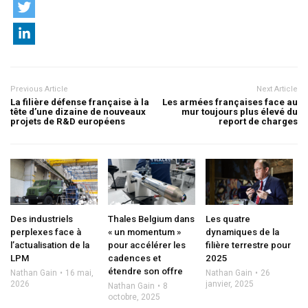
Previous Article
Next Article
La filière défense française à la
Les armées françaises face au
tête d’une dizaine de nouveaux
mur toujours plus élevé du
projets de R&D européens
report de charges
Des industriels
Thales Belgium dans
Les quatre
perplexes face à
« un momentum »
dynamiques de la
l’actualisation de la
pour accélérer les
filière terrestre pour
LPM
cadences et
2025
étendre son offre
Nathan Gain
16 mai,
Nathan Gain
26
2026
janvier, 2025
Nathan Gain
8
octobre, 2025