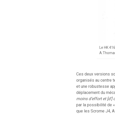
Le HK 416
A.Thoma
Ces deux versions so
organisés au centre t
et une robustesse app
déplacement du mécani
moins d’effort et [d’]
par la possibilité de 
que les Scrome J4, A