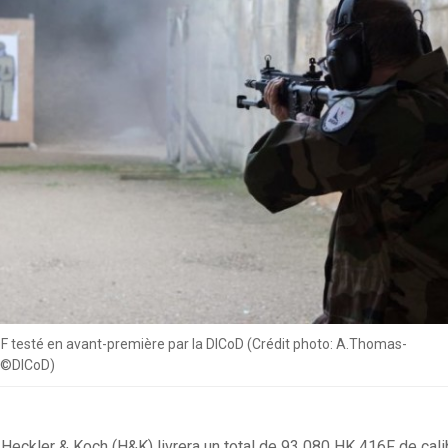
F testé en avant-première par la DICoD (Crédit photo: A.Thomas-
e©DICoD)
d Heckler & Koch (H&K) livrera un total de 93 080 HK 416F de ca