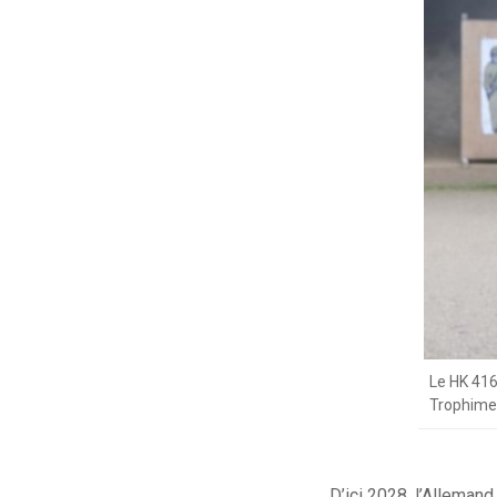
Le HK 416
Trophim
D’ici 2028, l’Alleman