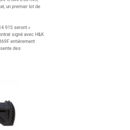
t, un premier lot de
14 915 seront «
contrat signé avec H&K
369F entièrement
résente des
.