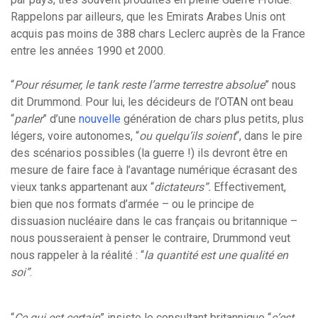
Rappelons par ailleurs, que les Emirats Arabes Unis ont
acquis pas moins de 388 chars Leclerc auprès de la France
entre les années 1990 et 2000.
“
Pour résumer, le tank reste l’arme terrestre absolue
” nous
dit Drummond. Pour lui, les décideurs de l’OTAN ont beau
“
parler
” d’une
nouvelle
génération de chars plus petits, plus
légers, voire autonomes, “
ou quelqu’ils soient
“, dans le pire
des scénarios possibles (la guerre !) ils devront être en
mesure de faire face à l’avantage numérique écrasant des
vieux tanks appartenant aux “
dictateurs”.
Effectivement,
bien que nos formats d’armée – ou le principe de
dissuasion nucléaire dans le cas français ou britannique –
nous pousseraient à penser le contraire, Drummond veut
nous rappeler à la réalité : “
la quantité est une qualité en
soi”
.
“
Ce qui est certain
” insiste le consultant britannique “
c’est