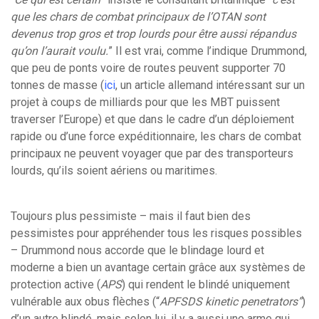
que les chars de combat principaux de l’OTAN sont
devenus trop gros et trop lourds pour être aussi répandus
qu’on l’aurait voulu.
” Il est vrai, comme l’indique Drummond,
que peu de ponts voire de routes peuvent supporter 70
tonnes de masse (
ici
, un article allemand intéressant sur un
projet à coups de milliards pour que les MBT puissent
traverser l’Europe) et que dans le cadre d’un déploiement
rapide ou d’une force expéditionnaire, les chars de combat
principaux ne peuvent voyager que par des transporteurs
lourds, qu’ils soient aériens ou maritimes.
Toujours plus pessimiste – mais il faut bien des
pessimistes pour appréhender tous les risques possibles
– Drummond nous accorde que le blindage lourd et
moderne a bien un avantage certain grâce aux systèmes de
protection active (
APS
) qui rendent le blindé uniquement
vulnérable aux obus flèches (“
APFSDS kinetic penetrators”
)
d’un autre blindé, mais selon lui, il y a aussi une arme qui