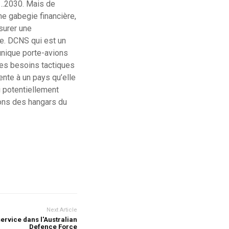
n …2030. Mais de
ne gabegie financière,
surer une
e. DCNS qui est un
unique porte-avions
ses besoins tactiques
ente à un pays qu’elle
 potentiellement
ons des hangars du
Next Article
ervice dans l'Australian
Defence Force