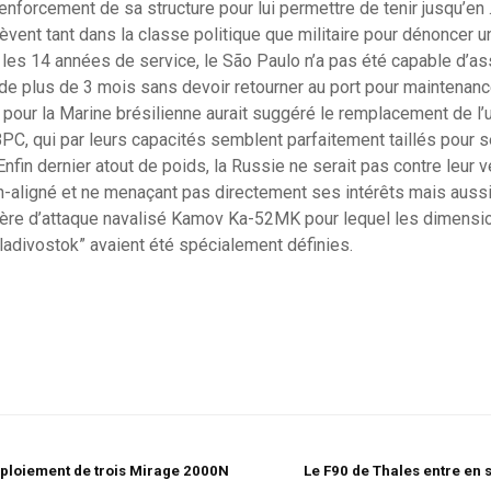
enforcement de sa structure pour lui permettre de tenir jusqu’e
vent tant dans la classe politique que militaire pour dénoncer u
 les 14 années de service, le São Paulo n’a pas été capable d’as
de plus de 3 mois sans devoir retourner au port pour maintenanc
 pour la Marine brésilienne aurait suggéré le remplacement de l’
BPC, qui par leurs capacités semblent parfaitement taillés pour 
nfin dernier atout de poids, la Russie ne serait pas contre leur v
aligné et ne menaçant pas directement ses intérêts mais aussi
ptère d’attaque navalisé Kamov Ka-52MK pour lequel les dimensi
ladivostok” avaient été spécialement définies.
ploiement de trois Mirage 2000N
Le F90 de Thales entre en s