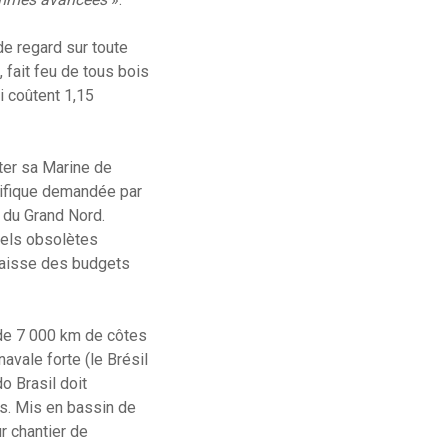
de regard sur toute
 fait feu de tous bois
i coûtent 1,15
oter sa Marine de
écifique demandée par
 du Grand Nord.
iels obsolètes
baisse des budgets
 de 7 000 km de côtes
vale forte (le Brésil
o Brasil doit
s. Mis en bassin de
r chantier de