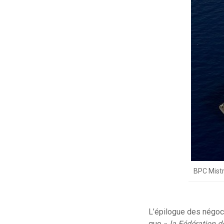
BPC Mistr
L’épilogue des négocia
que «
la Fédération 