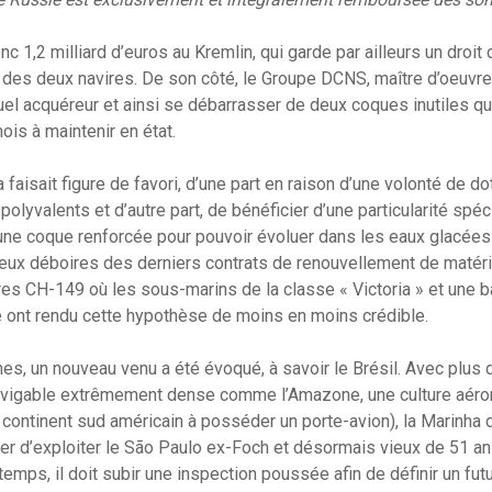
 1,2 milliard d’euros au Kremlin, qui garde par ailleurs un droit 
e des deux navires. De son côté, le Groupe DCNS, maître d’oeuvre,
uel acquéreur et ainsi se débarrasser de deux coques inutiles qu
ois à maintenir en état.
a faisait figure de favori, d’une part en raison d’une volonté de d
olyvalents et d’autre part, de bénéficier d’une particularité sp
une coque renforcée pour pouvoir évoluer dans les eaux glacées
ux déboires des derniers contrats de renouvellement de matér
es CH-149 où les sous-marins de la classe « Victoria » et une 
e ont rendu cette hypothèse de moins en moins crédible.
s, un nouveau venu a été évoqué, à savoir le Brésil. Avec plus
navigable extrêmement dense comme l’Amazone, une culture aérona
 continent sud américain à posséder un porte-avion), la Marinha d
er d’exploiter le São Paulo ex-Foch et désormais vieux de 51 an
emps, il doit subir une inspection poussée afin de définir un futu