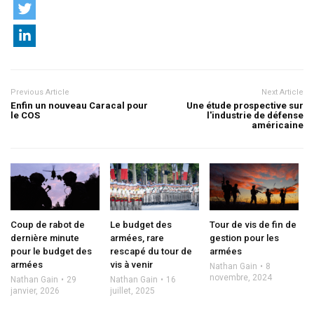
Previous Article
Next Article
Enfin un nouveau Caracal pour
Une étude prospective sur
le COS
l'industrie de défense
américaine
Coup de rabot de
Le budget des
Tour de vis de fin de
dernière minute
armées, rare
gestion pour les
pour le budget des
rescapé du tour de
armées
armées
vis à venir
Nathan Gain
8
novembre, 2024
Nathan Gain
29
Nathan Gain
16
janvier, 2026
juillet, 2025