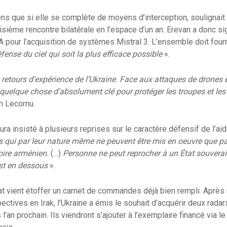
ens que si elle se complète de moyens d’interception, soulignai
isième rencontre bilatérale en l’espace d’un an. Erevan a donc si
 pour l’acquisition de systèmes Mistral 3. L’ensemble doit fourn
ense du ciel qui soit la plus efficace possible
».
retours d’expérience de l’Ukraine. Face aux attaques de drones e
t quelque chose d’absolument clé pour protéger les troupes et les
n Lecornu.
ura insisté à plusieurs reprises sur le caractère défensif de l’ai
qui par leur nature même ne peuvent être mis en oeuvre que par
toire arménien.
(…)
Personne ne peut reprocher à un État souverai
est en dessous
».
at vient étoffer un carnet de commandes déjà bien rempli. Après
ectives en Irak, l’Ukraine a émis le souhait d’acquérir deux rad
 l’an prochain. Ils viendront s’ajouter à l’exemplaire financé via 