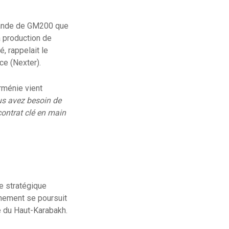
ommande de GM200 que
a production de
, rappelait le
ce (Nexter).
Arménie vient
s avez besoin de
ontrat clé en main
e stratégique
ochement se poursuit
ne du Haut-Karabakh.