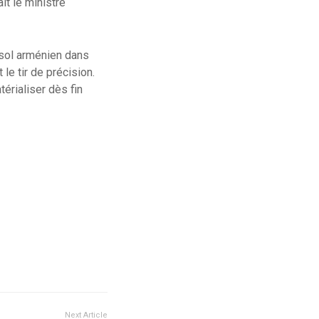
it le ministre
 sol arménien dans
le tir de précision.
térialiser dès fin
Next Article