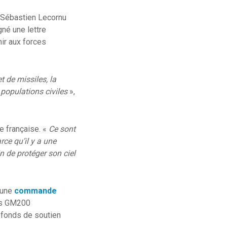
t Sébastien Lecornu
gné une lettre
ir aux forces
t de missiles, la
 populations civiles
»,
de française. «
Ce sont
ce qu’il y a une
n de protéger son ciel
 une
commande
ars GM200
le fonds de soutien