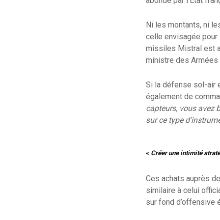
abondé par l’État fran
Ni les montants, ni l
celle envisagée pour 
missiles Mistral est 
ministre des Armées l
Si la défense sol-air 
également de command
capteurs, vous avez 
sur ce type d’instrum
«
Créer une intimité strat
Ces achats auprès de 
similaire à celui offi
sur fond d’offensive 