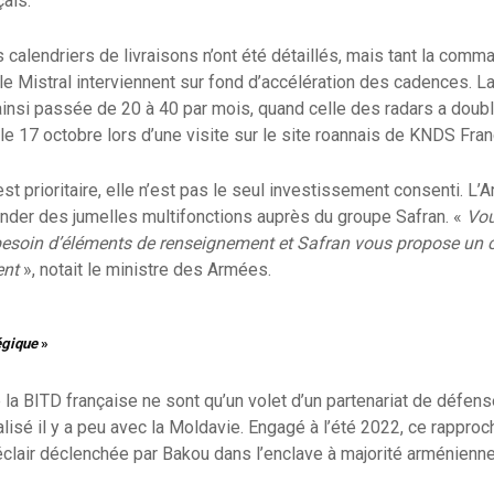
çais.
es calendriers de livraisons n’ont été détaillés, mais tant la c
le Mistral interviennent sur fond d’accélération des cadences. L
ainsi passée de 20 à 40 par mois, quand celle des radars a doublé
e 17 octobre lors d’une visite sur le site roannais de KNDS Fran
est prioritaire, elle n’est pas le seul investissement consenti. L’
er des jumelles multifonctions auprès du groupe Safran. «
Vou
besoin d’éléments de renseignement et Safran vous propose un c
ent
», notait le ministre des Armées.
égique
»
la BITD française ne sont qu’un volet d’un partenariat de défens
cialisé il y a peu avec la Moldavie. Engagé à l’été 2022, ce rappr
éclair déclenchée par Bakou dans l’enclave à majorité arménien