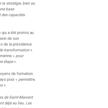
la stratégie, bien au
 une base
t des capacités
e qui a été promis au
 sein de son
és de la présidence
de transformation
».
ménienne «
pour
re étape
».
moyens de formation.
pays pour «
permettre,
on
».
les de Saint-Maixent
nt déjà eu lieu. Les