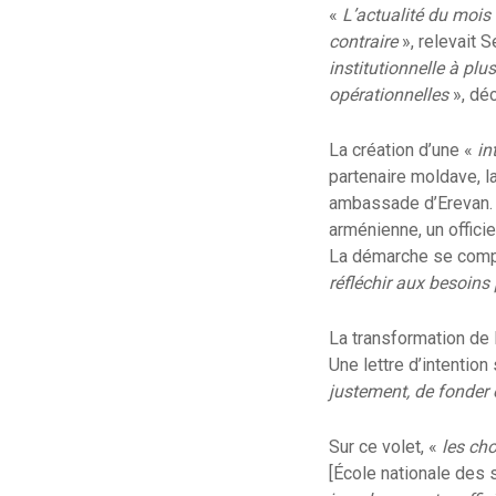
«
L’actualité du mois
contraire
», relevait 
institutionnelle à pl
opérationnelles
», déc
La création d’une «
in
partenaire moldave, l
ambassade d’Erevan. E
arménienne, un officie
La démarche se complè
réfléchir aux besoins
La transformation de 
Une lettre d’intention
justement, de fonder 
Sur ce volet, «
les cho
[École nationale des 