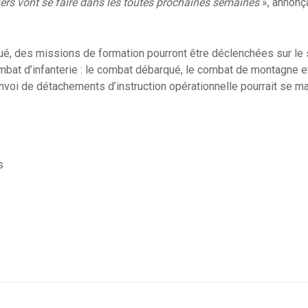
iers vont se faire dans les toutes prochaines semaines
», annonça
ué, des missions de formation pourront être déclenchées sur le
bat d’infanterie : le combat débarqué, le combat de montagne et 
envoi de détachements d’instruction opérationnelle pourrait se ma
s