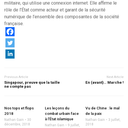
militaire, qui utilise une connexion internet. Elle affirme le
rôle de l’État comme acteur et garant de la sécurité
numérique de l’ensemble des composantes de la société
française.
Previous Article
Next Article
Singapour, preuve que la taille
En (avant)… Marche !
ne compte pas
Nos tops et flops
Les leçons du
Vu de Chine : le mal
2018
combat urbain face
de la paix
à l'État islamique
Nathan Gain
30
Nathan Gain
3 juillet,
décembre, 2018
2018
Nathan Gain
9 juillet,