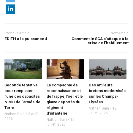
Previous Article
Next Article
EDITH à la puissance 4
Comment le SCA s’attaque à la
crise de l’habillement
Seconde tentative
La compagnie de
Des artilleurs
pour remplacer
reconnaissance et
bretons modernisés
l’une des capacités
de frappe, l’oeil et le
sur les Champs-
NRBC de l’armée de
glaive déportés du
Élysées
Terre
régiment
Nathan Gain
12
d’infanterie
juillet, 2026
Nathan Gain
3 août,
2026
Nathan Gain
15
juillet, 2026