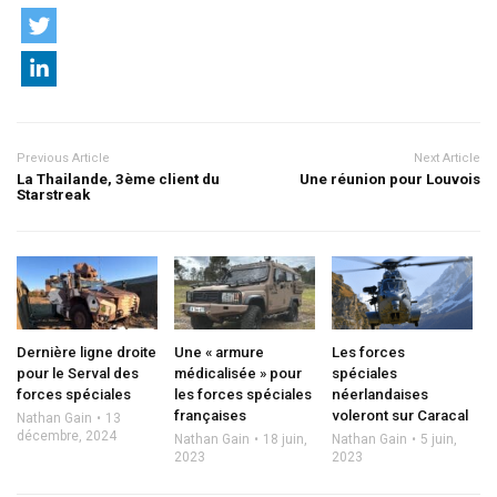
Previous Article
Next Article
La Thailande, 3ème client du
Une réunion pour Louvois
Starstreak
Dernière ligne droite
Une « armure
Les forces
pour le Serval des
médicalisée » pour
spéciales
forces spéciales
les forces spéciales
néerlandaises
françaises
voleront sur Caracal
Nathan Gain
13
décembre, 2024
Nathan Gain
18 juin,
Nathan Gain
5 juin,
2023
2023