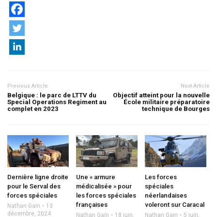
Previous Article
Next Article
Belgique : le parc de LTTV du
Objectif atteint pour la nouvelle
Special Operations Regiment au
École militaire préparatoire
complet en 2023
technique de Bourges
Dernière ligne droite
Une « armure
Les forces
pour le Serval des
médicalisée » pour
spéciales
forces spéciales
les forces spéciales
néerlandaises
françaises
voleront sur Caracal
Nathan Gain
13
décembre, 2024
Nathan Gain
18 juin,
Nathan Gain
5 juin,