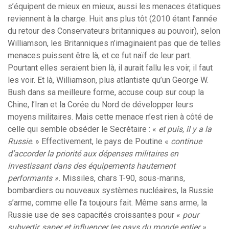
s’équipent de mieux en mieux, aussi les menaces étatiques
reviennent à la charge. Huit ans plus tôt (2010 étant l’année
du retour des Conservateurs britanniques au pouvoir), selon
Williamson, les Britanniques n’imaginaient pas que de telles
menaces puissent être là, et ce fut naïf de leur part.
Pourtant elles seraient bien là, il aurait fallu les voir, il faut
les voir. Et là, Williamson, plus atlantiste qu’un George W.
Bush dans sa meilleure forme, accuse coup sur coup la
Chine, l’Iran et la Corée du Nord de développer leurs
moyens militaires. Mais cette menace n’est rien à côté de
celle qui semble obséder le Secrétaire : «
et puis, il y a la
Russie
. » Effectivement, le pays de Poutine «
continue
d’accorder la priorité aux dépenses militaires en
investissant dans des équipements hautement
performants ».
Missiles, chars T-90, sous-marins,
bombardiers ou nouveaux systèmes nucléaires, la Russie
s’arme, comme elle l’a toujours fait. Même sans arme, la
Russie use de ses capacités croissantes pour «
pour
subvertir, saper et influencer les pays du monde entier ».