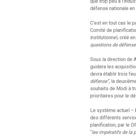
que trop peu à l’indust
défense nationale en 
C’est en tout cas le 
Comité de planificat
institutionnel, créé e
questions de défense
Sous la direction de A
guidera les acquisiti
devra établir trois feu
défense”
, la deuxièm
souhaits de Modi à tra
prioritaires pour le 
Le système actuel – b
des différents servic
planification, par le 
“
les impératifs de la 