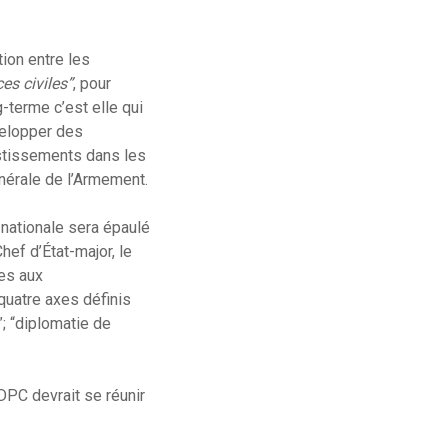
tion entre les
es civiles”
, pour
g-terme c’est elle qui
velopper des
stissements dans les
énérale de l’Armement.
é nationale sera épaulé
hef d’État-major, le
res aux
quatre axes définis
; “diplomatie de
DPC devrait se réunir