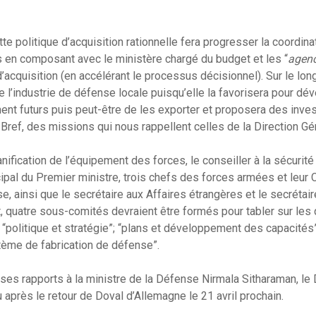
tte politique d’acquisition rationnelle fera progresser la coordina
 en composant avec le ministère chargé du budget et les “
agenc
d’acquisition (en accélérant le processus décisionnel). Sur le lon
e l’industrie de défense locale puisqu’elle la favorisera pour dé
t futurs puis peut-être de les exporter et proposera des inve
 Bref, des missions qui nous rappellent celles de la Direction G
nification de l’équipement des forces, le conseiller à la sécurit
cipal du Premier ministre, trois chefs des forces armées et leur C
e, ainsi que le secrétaire aux Affaires étrangères et le secrétai
quatre sous-comités devraient être formés pour tabler sur les 
 “politique et stratégie”; “plans et développement des capacités”
tème de fabrication de défense”.
es rapports à la ministre de la Défense Nirmala Sitharaman, le 
 après le retour de Doval d’Allemagne le 21 avril prochain.