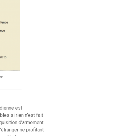
e :
ndienne est
les si rien n’est fait
cquisition d’armement
étranger ne profitant