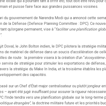
rie locale qui a pourtant tant à offrir etc; tout doit être revu pour
main et puisse faire face aux grandes puissances voisines.
pari du gouvernement de Narendra Modi qui a annoncé cette semai
ion de la Défense (Defence Planning Committee : DPC). Ce nou
n tant qu’organe permanent, vise à “
faciliter une planification glob
”
.
jit Doval, le John Bolton indien, le DPC pilotera la stratégie milit
ons de matériel de défense dans un soucis d’accélération de celle
illes de route : la première visera à la création d’un “
écosystème d
e servira de stratégie pour stimuler les exportations de défens
vers la stratégie du Make In India, et la troisième établira les p
développement des capacités.
asé sur un Chef d’État-major centralisateur ou plutôt jongleur 
es – ayant été jugé insuffisant pour assurer la rigueur nécessai
DPC l’Inde tendra vers une planification globale sur le long-term
politique étrangère”
, la doctrine militaire future et les priorités b