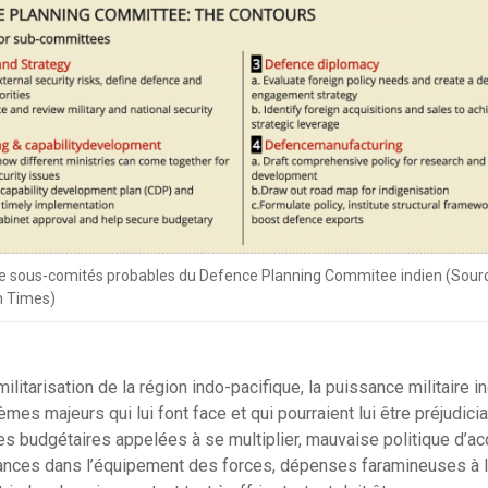
e sous-comités probables du Defence Planning Commitee indien (Sourc
n Times)
litarisation de la région indo-pacifique, la puissance militaire i
es majeurs qui lui font face et qui pourraient lui être préjudiciab
tes budgétaires appelées à se multiplier, mauvaise politique d’a
ances dans l’équipement des forces, dépenses faramineuses à l’