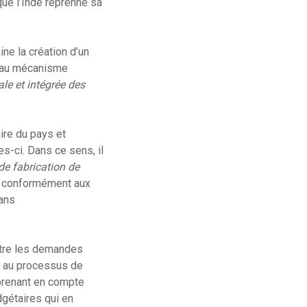
 que l’Inde reprenne sa
ne la création d’un
veau mécanisme
ale et intégrée des
aire du pays et
s-ci. Dans ce sens, il
e fabrication de
e, conformément aux
lans
entre les demandes
re au processus de
e prenant en compte
udgétaires qui en