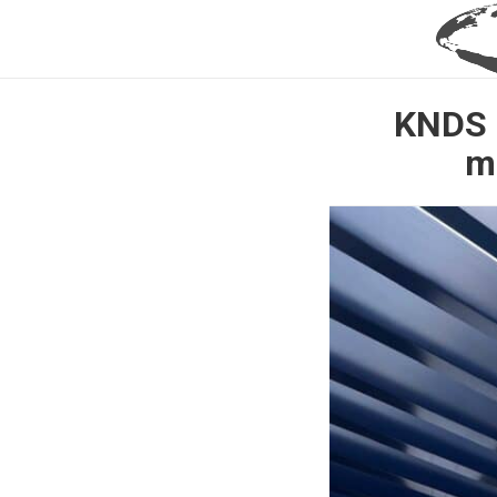
KNDS 
m