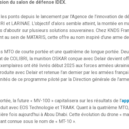
asion du salon de défense IDEX.
 les ponts depuis le lancement par l’Agence de l’innovation de 
I et LARINAE. L’objectif d’alors semble atteint, la montée en matu
s d’aboutir sur plusieurs solutions souveraines. Chez KNDS Franc
nt au sein de MATARIS, cette offre au nom inspiré d’une arme de 
s MTO de courte portée et une quatrième de longue portée. Deux
at de COLIBRI, la munition OSKAR conçue avec Delair devient off
exemplaires ont été livrés début 2025 aux forces armées ukraini
produite avec Delair et retenue l’an dernier par les armées frança
nités de ce programme piloté par la Direction générale de l’ar
rtée, la future « MV-100 » capitalisera sur les résultats de l’
app
uit avec EOS Technologie et TRAAK. Quant à la quatrième MTO, c
ière fois aujourd’hui à Abou Dhabi. Cette évolution du drone « m
ant connue sous le nom de « MT-10 ».