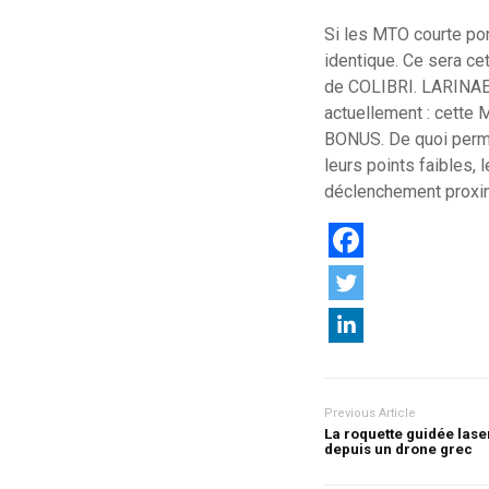
Si les MTO courte por
identique. Ce sera ce
de COLIBRI. LARINAE é
actuellement : cette 
BONUS. De quoi permett
leurs points faibles,
déclenchement proxim
Previous Article
La roquette guidée las
depuis un drone grec