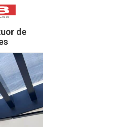
uor de
es