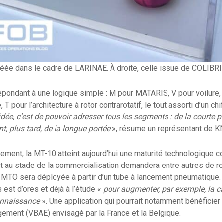
réée dans le cadre de LARINAE. À droite, celle issue de COLIBRI
pondant à une logique simple : M pour MATARIS, V pour voilure, X
T pour l’architecture à rotor contrarotatif, le tout assorti d’un ch
idée, c’est de pouvoir adresser tous les segments : de la courte 
t, plus tard, de la longue portée
», résume un représentant de K
ment, la MT-10 atteint aujourd’hui une maturité technologique 
et au stade de la commercialisation demandera entre autres de rete
te MTO sera déployée à partir d’un tube à lancement pneumatique. 
 est d’ores et déjà à l’étude «
pour augmenter, par exemple, la c
onnaissance
». Une application qui pourrait notamment bénéficier 
agement (VBAE) envisagé par la France et la Belgique.