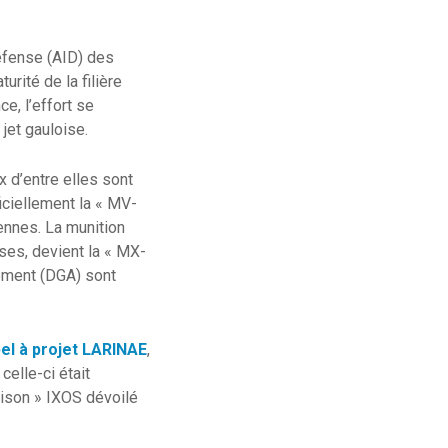
défense (AID) des
rité de la filière
e, l’effort se
jet gauloise.
 d’entre elles sont
iciellement la « MV-
ennes. La munition
ises, devient la « MX-
mement (DGA) sont
el à projet LARINAE
,
elle-ci était
aison » IXOS dévoilé