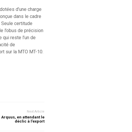
t dotées d’une charge
conçue dans le cadre
 Seule certitude
e l’obus de précision
 qui reste l’un de
acité de
ort sur la MTO MT-10.
Next Article
 Arquus, en attendant le
déclic à l’export