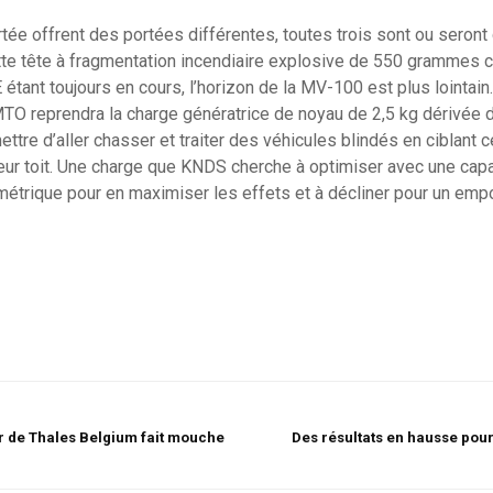
tée offrent des portées différentes, toutes trois sont ou seron
tte tête à fragmentation incendiaire explosive de 550 grammes 
tant toujours en cours, l’horizon de la MV-100 est plus lointain.
MTO reprendra la charge génératrice de noyau de 2,5 kg dérivée d
re d’aller chasser et traiter des véhicules blindés en ciblant ce
 leur toit. Une charge que KNDS cherche à optimiser avec une cap
étrique pour en maximiser les effets et à décliner pour un emp
er de Thales Belgium fait mouche
Des résultats en hausse pour