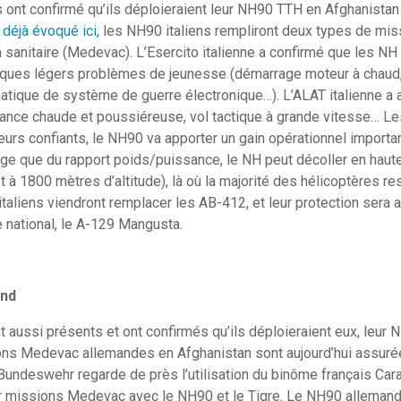
ns ont confirmé qu’ils déploieraient leur NH90 TTH en Afghanistan
 déjà évoqué ici,
les NH90 italiens rempliront deux types de miss
 sanitaire (Medevac). L’Esercito italienne a confirmé que les NH 
ques légers problèmes de jeunesse (démarrage moteur à chaud,
tique de système de guerre électronique…). L’ALAT italienne a
ance chaude et poussiéreuse, vol tactique à grande vitesse… Les
teurs confiants, le NH90 va apporter un gain opérationnel importan
age que du rapport poids/puissance, le NH peut décoller en haut
 à 1800 mètres d’altitude), là où la majorité des hélicoptères re
taliens viendront remplacer les AB-412, et leur protection sera 
e national, le A-129 Mangusta.
and
 aussi présents et ont confirmés qu’ils déploieraient eux, leur
ons Medevac allemandes en Afghanistan sont aujourd’hui assuré
undeswehr regarde de près l’utilisation du binôme français Cara
tur missions Medevac avec le NH90 et le Tigre. Le NH90 allemand 