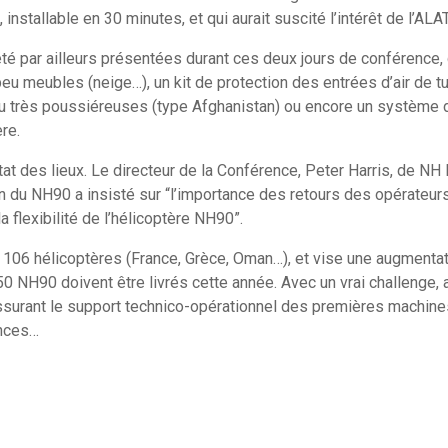
, installable en 30 minutes, et qui aurait suscité l’intérêt de l’AL
é par ailleurs présentées durant ces deux jours de conférence, d
u meubles (neige…), un kit de protection des entrées d’air de tu
u très poussiéreuses (type Afghanistan) ou encore un système 
ère.
tat des lieux. Le directeur de la Conférence, Peter Harris, de NH I
 du NH90 a insisté sur “l’importance des retours des opérateurs
la flexibilité de l’hélicoptère NH90”.
ré 106 hélicoptères (France, Grèce, Oman…), et vise une augment
t 50 NH90 doivent être livrés cette année. Avec un vrai challenge
surant le support technico-opérationnel des premières machines, 
ences…