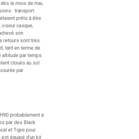
 dès le mois de mai,
ions : transport
étaient prêts à être
 viseur casque,
 achevé son
 retours sont très
t, tant en terme de
e altitude par temps
stent cloués au sol.
assurée par
 NH90 probablement à
es par des Black
cal et Tigre pour
est équipé d’un kit