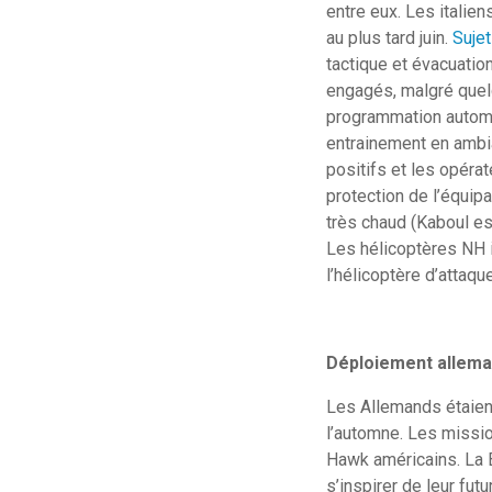
entre eux. Les italie
au plus tard juin.
Sujet
tactique et évacuation
engagés, malgré quel
programmation automa
entrainement en ambi
positifs et les opéra
protection de l’équip
très chaud (Kaboul est
Les hélicoptères NH i
l’hélicoptère d’attaqu
Déploiement allem
Les Allemands étaient
l’automne. Les missi
Hawk américains. La B
s’inspirer de leur fu