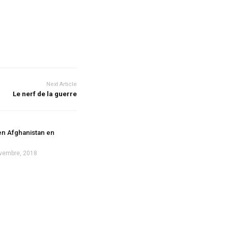
Next Article
Le nerf de la guerre
en Afghanistan en
vembre, 2018