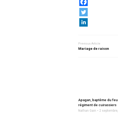
Previous Article
Mariage de raison
Apagan, baptême du feu
régiment de cuirassiers
Nathan Gain
2 septembre