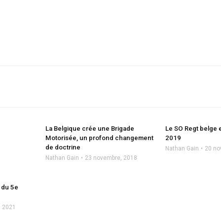
La Belgique crée une Brigade
Le SO Regt belge 
Motorisée, un profond changement
2019
de doctrine
Nathan Gain
20 no
Nathan Gain
23 novembre, 2018
 du 5e
, 2021