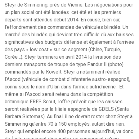
Steyr de Simmering, près de Vienne. Les négociations pour
un plan social ont été lancées cet été et les premiers
départs sont attendus début 2014. En cause, bien sûr,
l’effondrement des commandes de véhicules blindés. Un
marché des blindés qui devient très difficile dû aux baisses
significatives des budgets défense et également à l’arrivée
des pays « low cost » sur ce segment (Chine, Turquie,
Corée…). Steyr terminera en avril 2014 la livraison des
derniers transports de troupe de type Pandur II (photo)
commandés par le Koweït. Steyr a notamment réalisé
lʼAscod (véhicule de combat dʼinfanterie austro-espagnol),
connu sous le nom d’Ulan dans l’armée autrichienne. Et
même si l’Ascod serait retenu dans la compétition
britannique FRES Scout, l’offre prévoit que les caisses
seront réalisées par la filiale espagnole de GDELS (Santa
Barbara Sistemas). Au final, il ne devrait rester chez Steyr à
Simmering qu’entre 70 à 150 employés, autant dire rien.
Steyr qui emploi encore 400 personnes aujourd’hui, va donc
de facto quasiment disparaitre, ne conservant qu’une