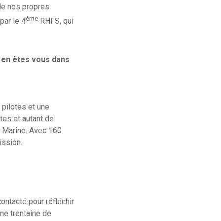
 de nos propres
ème
par le 4
RHFS, qui
 en êtes vous dans
 pilotes et une
tes et autant de
a Marine. Avec 160
ission.
ontacté pour réfléchir
une trentaine de