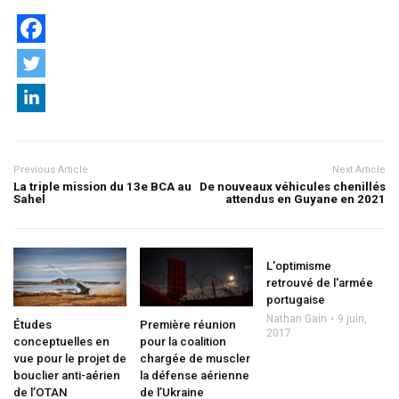
Previous Article
Next Article
La triple mission du 13e BCA au
De nouveaux véhicules chenillés
Sahel
attendus en Guyane en 2021
L'optimisme
retrouvé de l'armée
portugaise
Nathan Gain
9 juin,
Études
Première réunion
2017
conceptuelles en
pour la coalition
vue pour le projet de
chargée de muscler
bouclier anti-aérien
la défense aérienne
de l’OTAN
de l’Ukraine