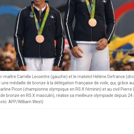
er-maître Camille Lecointre (gauche) et le matelot Hélène Defrance (dro
une médaille de bronze à la délégation française de voile, qui, grâce au
arline Picon (championne olympique en RS:X féminin) et au civil Pierre
 de bronze en RS:X masculin), réalise sa meilleure olympiade depuis 24
hoto: AFP/William West)