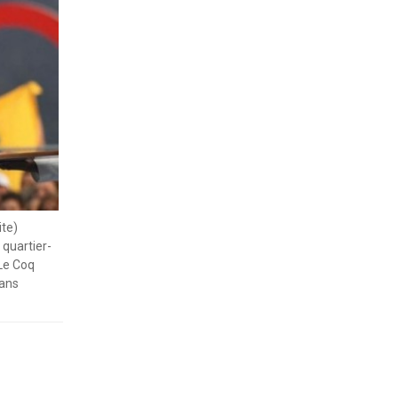
ite)
 quartier-
 Le Coq
 ans