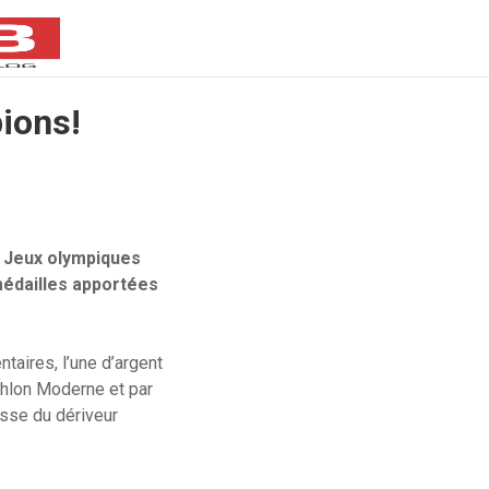
ions!
x Jeux olympiques
 médailles apportées
taires, l’une d’argent
athlon Moderne et par
asse du dériveur