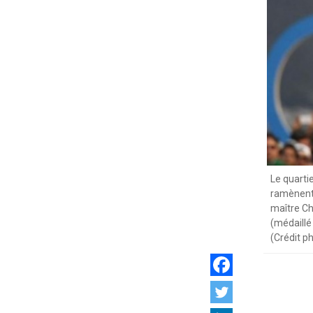
Le quarti
ramènent 
maître Ch
(médaillé
(Crédit p