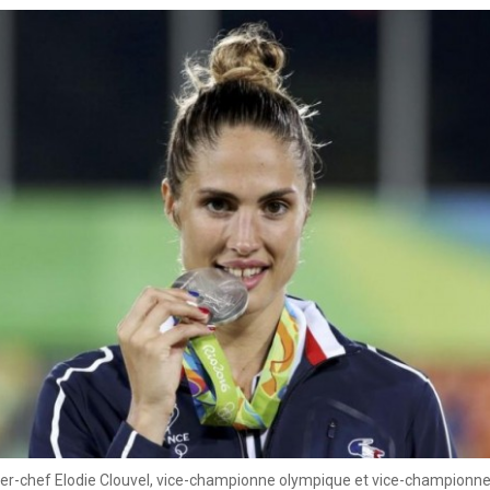
ier-chef Elodie Clouvel, vice-championne olympique et vice-championn