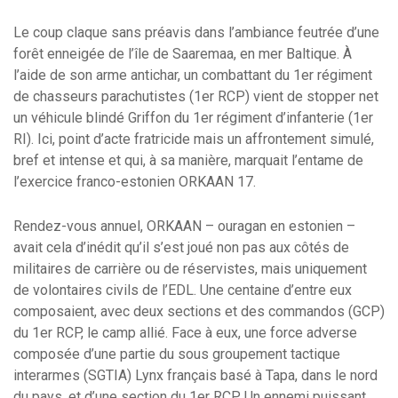
Le coup claque sans préavis dans l’ambiance feutrée d’une
forêt enneigée de l’île de Saaremaa, en mer Baltique. À
l’aide de son arme antichar, un combattant du 1er régiment
de chasseurs parachutistes (1er RCP) vient de stopper net
un véhicule blindé Griffon du 1er régiment d’infanterie (1er
RI). Ici, point d’acte fratricide mais un affrontement simulé,
bref et intense et qui, à sa manière, marquait l’entame de
l’exercice franco-estonien ORKAAN 17.
Rendez-vous annuel, ORKAAN – ouragan en estonien –
avait cela d’inédit qu’il s’est joué non pas aux côtés de
militaires de carrière ou de réservistes, mais uniquement
de volontaires civils de l’EDL. Une centaine d’entre eux
composaient, avec deux sections et des commandos (GCP)
du 1er RCP, le camp allié. Face à eux, une force adverse
composée d’une partie du sous groupement tactique
interarmes (SGTIA) Lynx français basé à Tapa, dans le nord
du pays, et d’une section du 1er RCP. Un ennemi puissant,