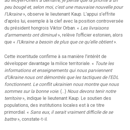
au Moyen-Orient a démarré, je pense que la priorité a un
peu bougé et, selon moi, c’est une mauvaise nouvelle pour
l’Ukraine
», observe le lieutenant Kaup. L’appui s’effrite
d’après lui, exemple à la clef avec la position controversée
du président hongrois Viktor Orban. «
Les livraisons
d’armements ont diminué
», relève l’officier estonien, alors
que «
l’Ukraine a besoin de plus que ce qu’elle obtient
».
Cette incertitude confirme à sa manière l’intérêt de
développer davantage la milice territoriale. «
Toute les
informations et enseignements qui nous parviennent
d’Ukraine nous ont démontrés que les tactiques de l’EDL
fonctionnent. Le conflit ukrainien nous montre que nous
sommes sur la bonne voie.
(…)
Nous devons tenir notre
territoire
», indique le lieutenant Kaup. Le soutien des
populations, des institutions locales est à ce titre
primordial. «
Sans eux, il serait vraiment difficile de se
battre
», constate-t-il.