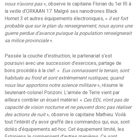
nous n’avons pas
», observe le capitaine Florian du 1er RI à
la veille d’ORKAAN 17. Malgré ses nanodrones Black
Hornet 3 et autres équipements électroniques, «
il est fort
probable que sur le plan du renseignement, nous ayons une
guerre perdue d’avance puisque la population renseignerait
sa milice provinciale
».
Passée la couche d’instruction, le partenariat s’est
poursuivi avec une succession d’exercices, partage de
bons procédés à la clef. «
Eux connaissent le terrain, sont
habitués au froid et sont extrêmement rustiques, quand
nous leur apportons notre science militaire
», résume le
lieutenant-colonel Ponzoni. L’armée de Terre vient par
ailleurs combler un écueil matériel. «
Ces EDL n’ont pas de
capacité de vision nocturne et ne peuvent donc pas réaliser
des actions de nuit
», observe le capitaine Mathieu. Voilà
tout l’intérêt d’y avoir greffé des commandos qui, eux, sont
dotés d’équipements ad-hoc. Cet équipement limité, les
Estoniens le compensent d’autres manières. Ce sont