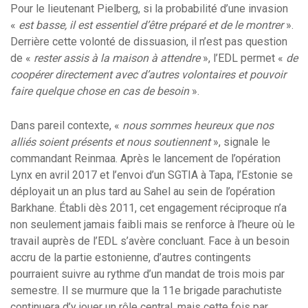
Pour le lieutenant Pielberg, si la probabilité d’une invasion
«
est basse, il est essentiel d’être préparé et de le montrer
».
Derrière cette volonté de dissuasion, il n’est pas question
de «
rester assis à la maison à attendre
», l’EDL permet «
de
coopérer directement avec d’autres volontaires et pouvoir
faire quelque chose en cas de besoin
».
Dans pareil contexte, «
nous sommes heureux que nos
alliés soient présents et nous soutiennent
», signale le
commandant Reinmaa. Après le lancement de l’opération
Lynx en avril 2017 et l’envoi d’un SGTIA à Tapa, l’Estonie se
déployait un an plus tard au Sahel au sein de l’opération
Barkhane. Établi dès 2011, cet engagement réciproque n’a
non seulement jamais faibli mais se renforce à l’heure où le
travail auprès de l’EDL s’avère concluant. Face à un besoin
accru de la partie estonienne, d’autres contingents
pourraient suivre au rythme d’un mandat de trois mois par
semestre. Il se murmure que la 11e brigade parachutiste
continuera d’y jouer un rôle central, mais cette fois par