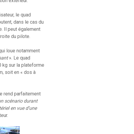
ion extérieur.
isateur, le quad
utent, dans le cas du
. Il peut également
oite du pilote.
 qui loue notamment
sant
». Le quad
 kg sur la plateforme
m, soit en « dos à
le rend parfaitement
un scénario durant
ériel en vue d’une
teur.