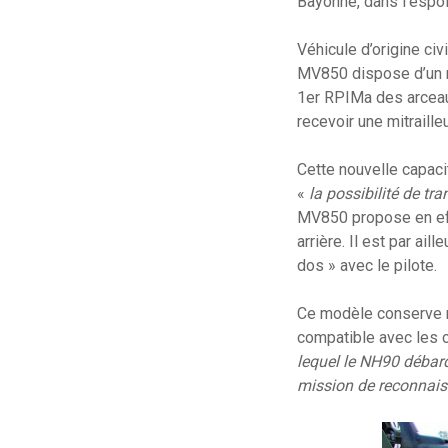
Bayonne, dans l’espo
Véhicule d’origine civ
MV850 dispose d’un mo
1er RPIMa des arceau
recevoir une mitraill
Cette nouvelle capaci
«
la possibilité de tr
MV850 propose en eff
arrière. Il est par ai
dos » avec le pilote.
Ce modèle conserve ma
compatible avec les 
lequel le NH90 débar
mission de reconnais