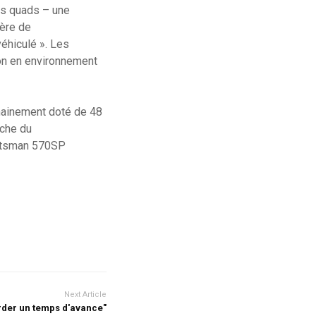
des quads – une
ière de
éhiculé ». Les
ion en environnement
chainement doté de 48
rche du
ortsman 570SP
Next Article
der un temps d'avance"