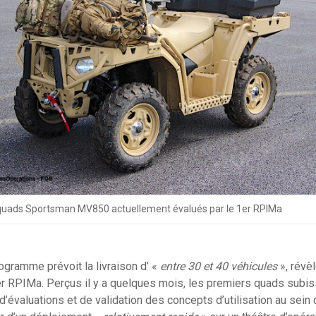
 quads Sportsman MV850 actuellement évalués par le 1er RPIMa
rogramme prévoit la livraison d’ «
entre 30 et 40 véhicules
», révèl
r RPIMa. Perçus il y a quelques mois, les premiers quads subis
’évaluations et de validation des concepts d’utilisation au sein 