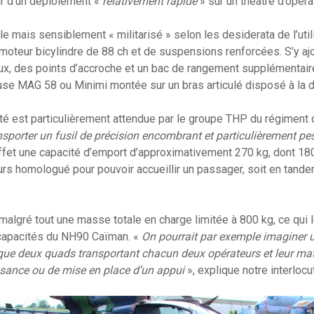
ir d’un déploiement «
relativement rapide
» sur un théâtre d’opérat
ile mais sensiblement « militarisé » selon les desiderata de l’util
teur bicylindre de 88 ch et de suspensions renforcées. S’y ajo
x, des points d’accroche et un bac de rangement supplémentaire
euse MAG 58 ou Minimi montée sur un bras articulé disposé à la dr
té est particulièrement attendue par le groupe THP du régiment
ansporter un fusil de précision encombrant et particulièrement pe
et une capacité d’emport d’approximativement 270 kg, dont 180
lleurs homologué pour pouvoir accueillir un passager, soit en tande
lgré tout une masse totale en charge limitée à 800 kg, ce qui 
capacités du NH90 Caïman. «
On pourrait par exemple imaginer 
que deux quads transportant chacun deux opérateurs et leur mat
sance ou de mise en place d’un appui
», explique notre interlocu