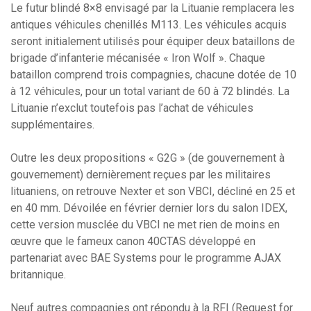
Le futur blindé 8×8 envisagé par la Lituanie remplacera les
antiques véhicules chenillés M113. Les véhicules acquis
seront initialement utilisés pour équiper deux bataillons de
brigade d’infanterie mécanisée « Iron Wolf ». Chaque
bataillon comprend trois compagnies, chacune dotée de 10
à 12 véhicules, pour un total variant de 60 à 72 blindés. La
Lituanie n’exclut toutefois pas l’achat de véhicules
supplémentaires.
Outre les deux propositions « G2G » (de gouvernement à
gouvernement) dernièrement reçues par les militaires
lituaniens, on retrouve Nexter et son VBCI, décliné en 25 et
en 40 mm. Dévoilée en février dernier lors du salon IDEX,
cette version musclée du VBCI ne met rien de moins en
œuvre que le fameux canon 40CTAS développé en
partenariat avec BAE Systems pour le programme AJAX
britannique.
Neuf autres compagnies ont répondu à la RFI (Request for