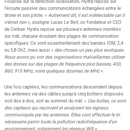
Focalisé sur la détection-localisation, Hydra repose sur
l’écoute passive des communications échangées entre le
drone et son pilote. «
Autrement dit, il est indétectable car il
n’émet rien
», souligne Lucas Le Bell, co-fondateur et CEO
de Cerbair. Hydra repose sur plusieurs antennes montées
sur mât, chacune écoutant des plages de communication
spécifiques. Ce sont essentiellement des bandes ISM, 2,4
ou 5,8 GhZ, mais aussi «
des choses un peu plus exotiques.
Nous avons pu voir des organisations malveillantes utiliser
des drones sur des plages de fréquence plus basses, 433,
860, 915 MHz, voire quelques dizaines de MHz
».
Une fois captées, les communications descendent depuis
les antennes via des câbles jusqu’à cinq boîtiers disposés
soit dos à dos, soit au sommet du mât. «
Ces boîtes, ce sont
des capteurs qui reçoivent et analysent les signaux
communiqués par les antennes. Elles vont effectuer le tri
nécessaire parmi toute la pollution radiofréquence d’un
environnement, notamment les réseaux Wifi
».