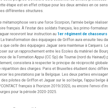
te étape est en effet critique pour les deux armées en ce sens 
es différentes structures.
e métamorphose vers une force Scorpion, l’armée belge réalisera
toire français. À l’instar des soldats français, les primo-formateu
aguar recevront leur instruction au
1er régiment de chasseurs 
. La transformation des équipages de Griffon aura ensuite lieu d
is que celle des équipages Jaguar sera maintenue à Canjuers. L
eposer sur un rapprochement entre les Ecoles du matériel de Bour
ce de la Formation Appui (CC Sp) de Tournai (nord du Hainaut) po
inalement, consistera à respecter le principe de réciprocité global
e répartition des charges. Paris et Bruxelles étudient donc diffé
rcer les prestations par la Belgique. Les deux parties envisagen
 des pilotes de Griffon et Jaguar sur le sol belge, l’appui belge 
CONTACT français à l’horizon 2019/2020, ou encore l’envoi d’in
urges pour la période 2020-2025.