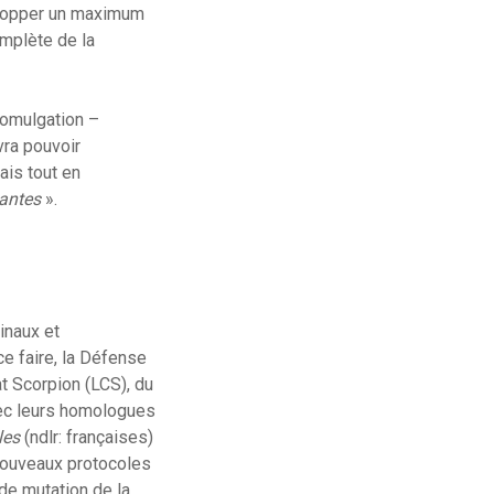
elopper un maximum
omplète de la
promulgation –
vra pouvoir
ais tout en
vantes
».
inaux et
ce faire, la Défense
t Scorpion (LCS), du
vec leurs homologues
les
(ndlr: françaises)
 nouveaux protocoles
 de mutation de la