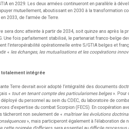
 GTIA en 2029. Les deux armées continueront en parallèle à dév
ppuyer mutuellement, aboutissant en 2030 à la transformation c
en 2033, de l’armée de Terre.
re sera donc atteinte à partir de 2034, soit quinze ans après la 
. Une fois parfaitement stabilisé, le partenariat franco-belge de
nt l’interopérabilité opérationnelle entre S/GTIA belges et franç
ndir «
les échanges, les mutualisations et les coopérations inno
 totalement intégrée
ante Terre devrait avoir adopté l’intégralité des documents doctr
çais «
tout en tenant compte des particularismes belges
». Pour 
à déployé du personnel au sein du CDEC, du laboratoire de comba
rces d’expertise du combat Scorpion (FECS). En coopération a
res tâcheront non seulement de «
maîtriser les évolutions doctrina
 conséquences
», mais participeront également à l’élaboration de
e cette poignée d’officiers sera essentiel au difficile processus