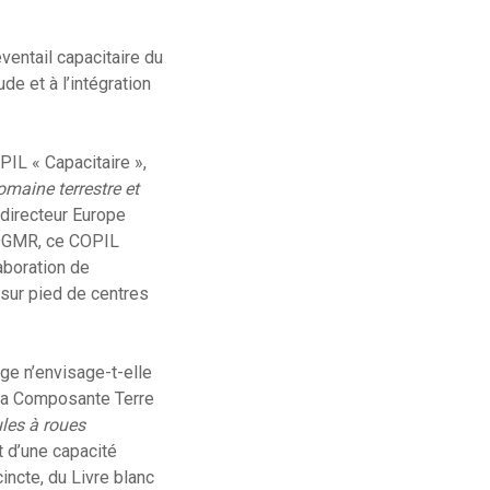
éventail capacitaire du
de et à l’intégration
PIL « Capacitaire »,
omaine terrestre et
-directeur Europe
 DGMR, ce COPIL
aboration de
sur pied de centres
ge n’envisage-t-elle
e la Composante Terre
ules à roues
t d’une capacité
incte, du Livre blanc