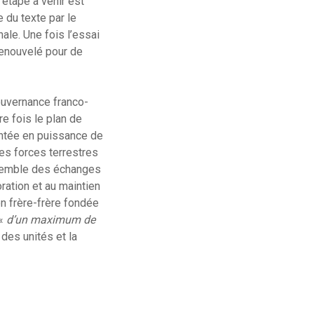
 étape à venir est
 du texte par le
ale. Une fois l’essai
renouvelé pour de
gouvernance franco-
e fois le plan de
ontée en puissance de
les forces terrestres
ensemble des échanges
ration et au maintien
on frère-frère fondée
 «
d’un maximum de
des unités et la