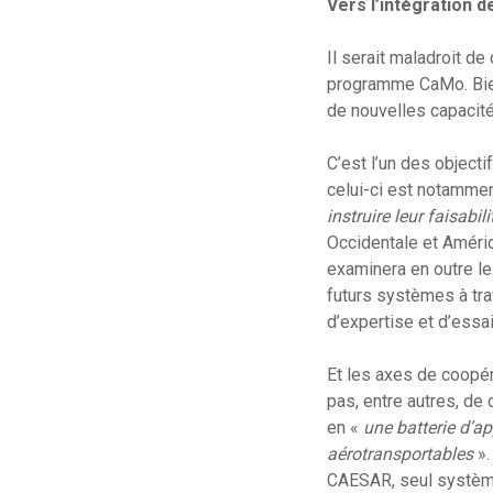
Vers l’intégration 
Il serait maladroit de
programme CaMo. Bien a
de nouvelles capacit
C’est l’un des object
celui-ci est notammen
instruire leur faisab
Occidentale et Améri
examinera en outre l
futurs systèmes à tr
d’expertise et d’essai
Et les axes de coopér
pas, entre autres, de 
en «
une batterie d’ap
aérotransportables
».
CAESAR, seul système 