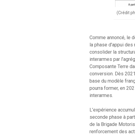
(Crédit p
Comme annoncé, le dé
la phase d’appui des m
consolider la structu
interarmes par l’agré
Composante Terre dans
conversion. Dès 2021
base du modèle frança
pourra former, en 202
interarmes.
L’expérience accumulé
seconde phase à parti
de la Brigade Motorisé
renforcement des acti