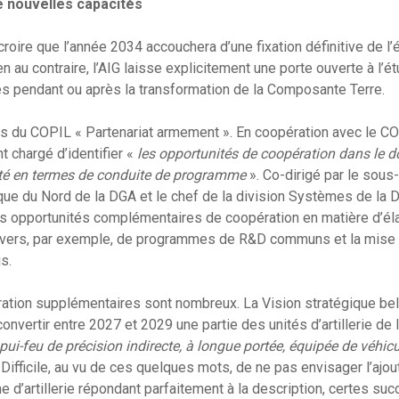
de nouvelles capacités
 croire que l’année 2034 accouchera d’une fixation définitive de l’
u contraire, l’AIG laisse explicitement une porte ouverte à l’étu
és pendant ou après la transformation de la Composante Terre.
ifs du COPIL « Partenariat armement ». En coopération avec le CO
t chargé d’identifier «
les opportunités de coopération dans le d
ilité en termes de conduite de programme
». Co-dirigé par le sous
que du Nord de la DGA et le chef de la division Systèmes de la
es opportunités complémentaires de coopération en matière d’él
avers, par exemple, de programmes de R&D communs et la mise 
s.
ation supplémentaires sont nombreux. La Vision stratégique bel
convertir entre 2027 et 2029 une partie des unités d’artillerie d
pui-feu de précision indirecte, à longue portée, équipée de véhic
 Difficile, au vu de ces quelques mots, de ne pas envisager l’ajou
d’artillerie répondant parfaitement à la description, certes succ