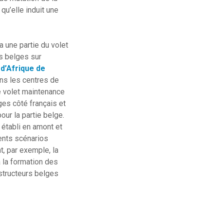
qu’elle induit une
 une partie du volet
rs belges sur
d’Afrique de
ans les centres de
e volet maintenance
ges côté français et
ur la partie belge.
e établi en amont et
rents scénarios
t, par exemple, la
à la formation des
structeurs belges