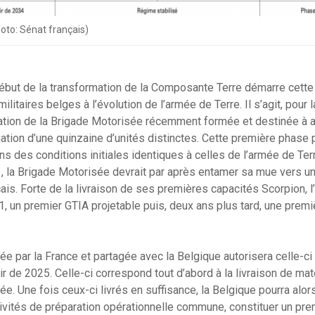
hoto: Sénat français)
but de la transformation de la Composante Terre démarre cett
ilitaires belges à l’évolution de l’armée de Terre. Il s’agit, pour l
ration de la Brigade Motorisée récemment formée et destinée à a
gation d’une quinzaine d’unités distinctes. Cette première phase 
 des conditions initiales identiques à celles de l’armée de Ter
, la Brigade Motorisée devrait par après entamer sa mue vers un
is. Forte de la livraison de ses premières capacités Scorpion, 
1, un premier GTIA projetable puis, deux ans plus tard, une prem
e par la France et partagée avec la Belgique autorisera celle-ci
r de 2025. Celle-ci correspond tout d’abord à la livraison de mat
e. Une fois ceux-ci livrés en suffisance, la Belgique pourra alor
vités de préparation opérationnelle commune, constituer un pre