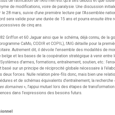
us de ratification de l’AIG n’en est qu’à ses débuts et que toute
yme de modifications, voire de paralysie. Une discussion initiale
 le 28 mars, suivie d’une première lecture par l’Assemblée nation
ord sera valide pour une durée de 15 ans et pourra ensuite être 
uccessives de cinq ans.
 382 Griffon et 60 Jaguar ainsi que le schéma, déjà connu, de la 
programme CaMo, CODIR et COPIL), l’AIG détaille pour la premièr
taire. Autrement dit, il dévoile l’ensemble des modalités de m
 belge et les bases de la coopération stratégique à venir entre 
 Systèmes d’armes, formations, entraînement, soutien, etc.: l’
t basé sur un principe de réciprocité globale nécessaire à l’élabo
es deux forces. Nulle relation père-fils donc, mais bien une relati
cédures et de schémas équivalents d’entraînement, la recherche
les domaines
», l’appui mutuel lors des étapes de transformation 
ences dans l’expressions des besoins futurs.
sionnel