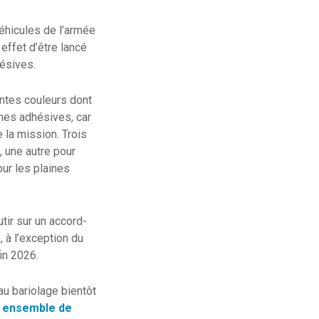
éhicules de l’armée
effet d’être lancé
hésives.
ntes couleurs dont
rmes adhésives, car
 la mission. Trois
, une autre pour
our les plaines
tir sur un accord-
 à l’exception du
fin 2026.
u bariolage bientôt
r
ensemble de