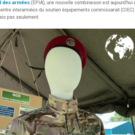
el des armées
(EPIA), une nouvelle combinaison est aujourd’hu
Centre interarmées du soutien équipements commissariat (CIEC) 
ais pas seulement.