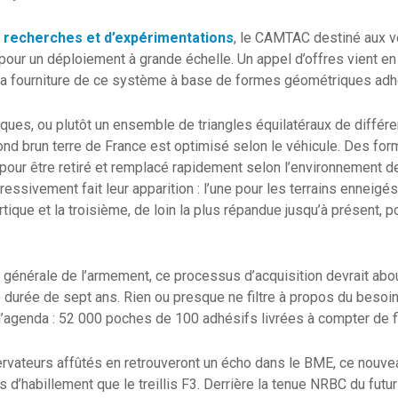
 recherches et d’expérimentations
, le CAMTAC destiné aux v
our un déploiement à grande échelle. Un appel d’offres vient en 
t la fourniture de ce système à base de formes géométriques ad
ues, ou plutôt un ensemble de triangles équilatéraux de différe
ond brun terre de France est optimisé selon le véhicule. Des fo
ur être retiré et remplacé rapidement selon l’environnement de
essivement fait leur apparition : l’une pour les terrains enneigés
ique et la troisième, de loin la plus répandue jusqu’à présent, p
on générale de l’armement, ce processus d’acquisition devrait abou
 durée de sept ans. Rien ou presque ne filtre à propos du besoin,
l’agenda : 52 000 poches de 100 adhésifs livrées à compter de 
vateurs affûtés en retrouveront un écho dans le BME, ce nouvea
ts d’habillement que le treillis F3. Derrière la tenue NRBC du futu