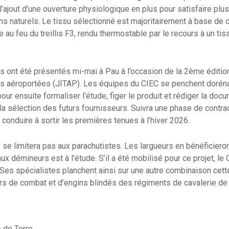
’ajout d’une ouverture physiologique en plus pour satisfaire plus
s naturels. Le tissu sélectionné est majoritairement à base de 
 au feu du treillis F3, rendu thermostable par le recours à un tis
s ont été présentés mi-mai à Pau à l’occasion de la 2ème éditio
s aéroportées (JITAP). Les équipes du CIEC se penchent dorénav
our ensuite formaliser l’étude, figer le produit et rédiger la doc
 la sélection des futurs fournisseurs. Suivra une phase de contra
 conduire à sortir les premières tenues à l’hiver 2026.
se limitera pas aux parachutistes. Les largueurs en bénéficieront 
x démineurs est à l’étude. S’il a été mobilisé pour ce projet, le 
 Ses spécialistes planchent ainsi sur une autre combinaison cett
s de combat et d’engins blindés des régiments de cavalerie de 
 de Terre