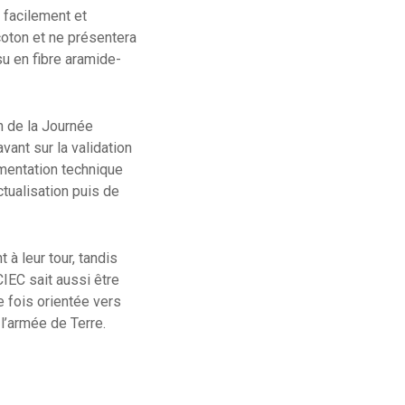
 facilement et
coton et ne présentera
su en fibre aramide-
n de la Journée
ant sur la validation
umentation technique
ctualisation puis de
à leur tour, tandis
CIEC sait aussi être
e fois orientée vers
l’armée de Terre.