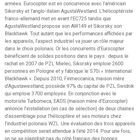
armées. Eurocopter est en concurrence avec l’américain
Sikorsky et l’anglo-italien AgustaWestland. L’hélicoptériste
franco-allemand met en avant l’EC725 tandis que
AgustaWestland propose son AW149 et Sikorsky son
Blackhawk. Tout autant que les performances affichées par
les appareils, l’aspect industriel va jouer un rôle majeur
dans le choix polonais. Or les concurrents d’Eurocopter
bénéficient de solides positions dans le pays : depuis le
rachat en 2007 de PZL Mielec, Sikorsky emploie 2600
personnes en Pologne et y fabrique le S70i « International
Blackhawk ». Depuis 2010, Finmeccanica, maison mère
d’Agustawestland, possède 97% du capital de PZL Swidnik
qui emploie 3700 employés. En conjonction avec le
motoriste Turbomeca, EADS (maison mère d’Eurocopter)
annonce l’installation (en cas de sélection) de deux chaines
d’assemblage pour l’hélicoptère et ses moteurs chez
l’industriel polonais WZL. Une évaluation des trois appareils
en compétition serait attendue à l’été 2014. Pour une fois,
on ne se plaindrait pas du côté français des bonnes