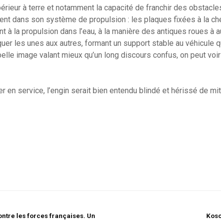
érieur à terre et notamment la capacité de franchir des obstacles
ient dans son système de propulsion : les plaques fixées à la ch
t à la propulsion dans l’eau, à la manière des antiques roues à au
quer les unes aux autres, formant un support stable au véhicule q
le image valant mieux qu’un long discours confus, on peut voir
trer en service, l’engin serait bien entendu blindé et hérissé de mit
ontre les forces françaises. Un
Kosov