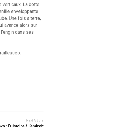
 verticaux. La botte
enille enveloppante
be. Une fois à terre,
ui avance alors sur
 l’engin dans ses
railleuses.
Next Article
o : l’Histoire à l’endroit