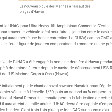
Le nouveau bidule des Marines à l’assaut des
plages d’Hawaï
nt le UHAC, pour Ultra Heavy-lift Amphibious Connector. C’est la
our trouver le véhicule idéal pour faire la jonction entre le navire
u qui aurait mérité une bonne correction. Le DUKW, camion GMC 
le, ferait figure de jouet en comparaison du monstre qui se pré
le ½ de l’UHAC a été engagé la semaine dernière à Hawaï penda
icipé à des mises à terre depuis le navire de débarquement USS
t de l’US Marines Corps à Oahu (Hawaï).
initialement par le chantier naval hawaïen Navatek sous l’égid
remier véhicule à l’échelle 1/20, puis un second au ¼ ont permis 
fice of Naval Research a ensuite permis la fabrication de cette t
 il aura atteint sa taille adulte, l’UHAC devra être capable d’em
les blindés. C’est trois fois plus que les LCAC sur coussin d’air 