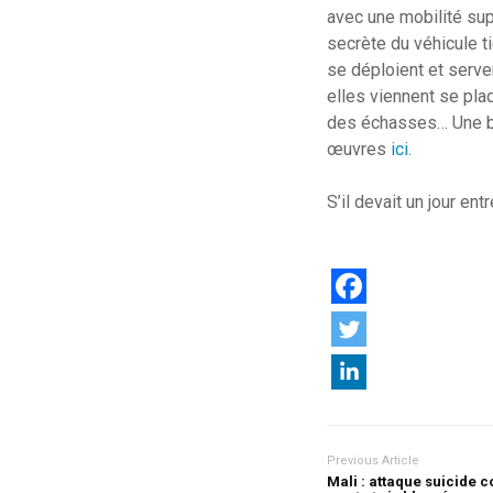
avec une mobilité sup
secrète du véhicule t
se déploient et serven
elles viennent se pla
des échasses… Une bel
œuvres
ici
.
S’il devait un jour en
Previous Article
Mali : attaque suicide c