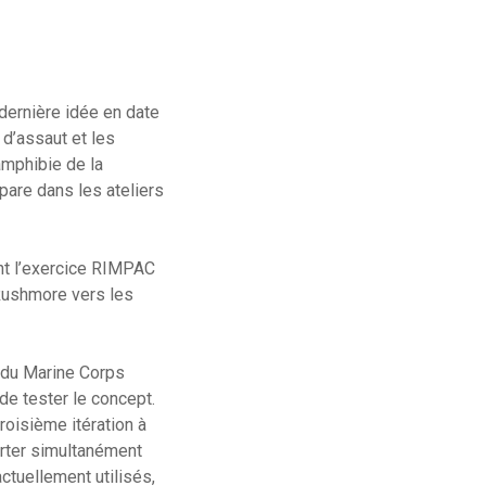
 dernière idée en date
 d’assaut et les
amphibie de la
pare dans les ateliers
nt l’exercice RIMPAC
 Rushmore vers les
e du Marine Corps
de tester le concept.
roisième itération à
porter simultanément
actuellement utilisés,