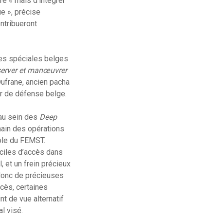
ère « mais d’intégrer
ue », précise
tribueront
ces spéciales belges
erver et manœuvrer
Dufrane, ancien pacha
ur de défense belge.
 au sein des
Deep
main des opérations
rôle du FEMST.
iciles d’accès dans
, et un frein précieux
 donc de précieuses
cès, certaines
t de vue alternatif
l visé.