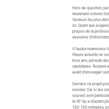
Hors de question, par
lieutenant-colonel Du
facteurs les plus déc
ils. Quant aux exigen
propos de la professi
sessions d’informatio
Il faudra néanmoins f
l’heure actuelle ne s
trois ans, période du
candidates. Restera en
avant d’envisager son
Derrière ce projet pil
recruter. Car si les c
course) sont particul
le SF Gp a d’autant p
120-130 militaires, p