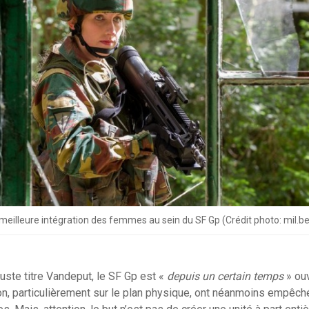
meilleure intégration des femmes au sein du SF Gp (Crédit photo: mil.be
uste titre Vandeput, le SF Gp est «
depuis un certain temps
» ou
, particulièrement sur le plan physique, ont néanmoins empêché