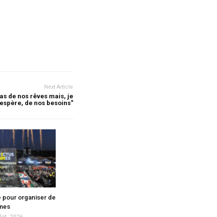
Next Article
as de nos rêves mais, je
’espère, de nos besoins"
e pour organiser de
ames
llet, 2026