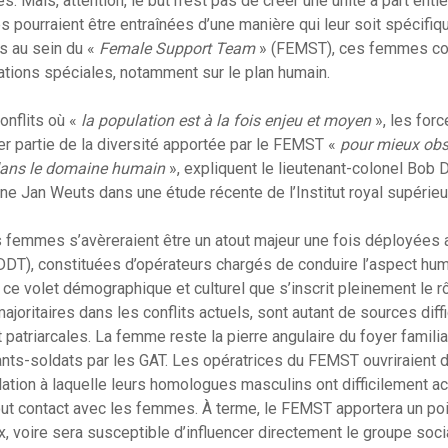
s. Mais, attention, le but n’est pas de créer une unité à part enti
s pourraient être entraînées d’une manière qui leur soit spécifiq
s au sein du «
Female Support Team
» (FEMST), ces femmes con
tions spéciales, notamment sur le plan humain.
nflits où «
la population est à la fois enjeu et moyen
», les for
rer partie de la diversité apportée par le FEMST «
pour mieux obs
dans le domaine humain
», expliquent le lieutenant-colonel Bob 
aine Jan Weuts dans une étude récente de l’Institut royal supérie
s femmes s’avèreraient être un atout majeur une fois déployées
DDT), constituées d’opérateurs chargés de conduire l’aspect hu
 ce volet démographique et culturel que s’inscrit pleinement le 
joritaires dans les conflits actuels, sont autant de sources diff
atriarcales. La femme reste la pierre angulaire du foyer familial
ants-soldats par les GAT. Les opératrices du FEMST ouvriraient
ation à laquelle leurs homologues masculins ont difficilement ac
tout contact avec les femmes. À terme, le FEMST apportera un poin
 voire sera susceptible d’influencer directement le groupe socia