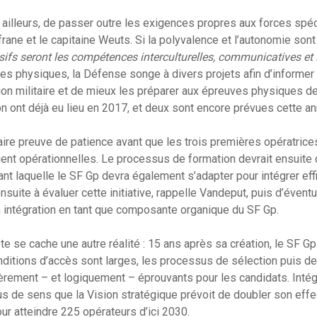
 ailleurs, de passer outre les exigences propres aux forces spéci
frane et le capitaine Weuts. Si la polyvalence et l’autonomie sont
isifs seront les compétences interculturelles, communicatives et
ces physiques, la Défense songe à divers projets afin d’informer
on militaire et de mieux les préparer aux épreuves physiques de
n ont déjà eu lieu en 2017, et deux sont encore prévues cette an
aire preuve de patience avant que les trois premières opératric
oient opérationnelles. Le processus de formation devrait ensuit
rant laquelle le SF Gp devra également s’adapter pour intégrer ef
suite à évaluer cette initiative, rappelle Vandeput, puis d’éventu
 intégration en tant que composante organique du SF Gp.
ote se cache une autre réalité : 15 ans après sa création, le SF Gp
onditions d’accès sont larges, les processus de sélection puis de
ièrement – et logiquement – éprouvants pour les candidats. Int
lus de sens que la Vision stratégique prévoit de doubler son effec
our atteindre 225 opérateurs d’ici 2030.