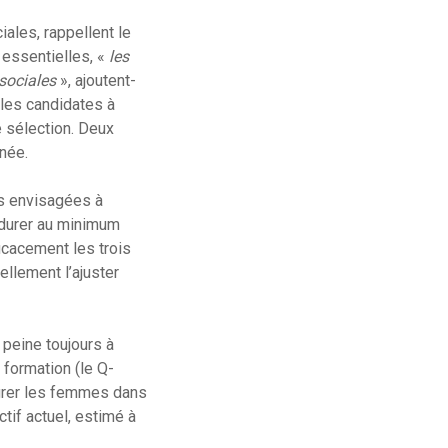
ales, rappellent le
 essentielles, «
les
 sociales
», ajoutent-
 les candidates à
 sélection. Deux
née.
es envisagées à
e durer au minimum
ficacement les trois
ellement l’ajuster
 peine toujours à
 formation (le Q-
égrer les femmes dans
tif actuel, estimé à