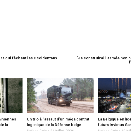
hars qui fâchent les Occidentaux
"Je construirai l’armée non p
l
ainiennes
Un trio à l’assaut d’un méga contrat
La Belgique en lic
de la
logistique de la Défense belge
futurs Invictus G
Nathan Gain
24 juillet, 2026
Nathan Gain
10 jui