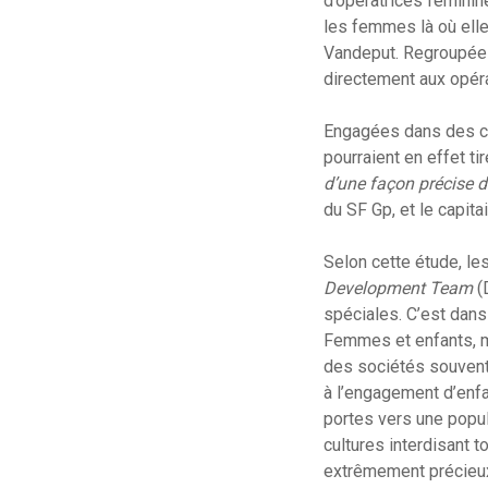
d’opératrices féminine
les femmes là où elle
Vandeput. Regroupée
directement aux opéra
Engagées dans des co
pourraient en effet ti
d’une façon précise 
du SF Gp, et le capit
Selon cette étude, le
Development Team
(
spéciales. C’est dans
Femmes et enfants, ma
des sociétés souvent p
à l’engagement d’enf
portes vers une popul
cultures interdisant 
extrêmement précieux,