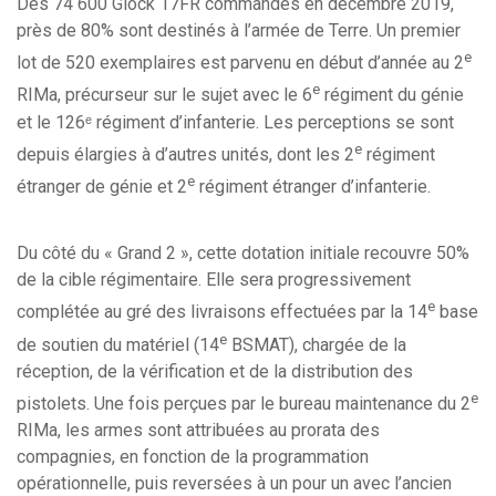
Des 74 600 Glock 17FR commandés en décembre 2019,
près de 80% sont destinés à l’armée de Terre. Un premier
e
lot de 520 exemplaires est parvenu en début d’année au 2
e
RIMa, précurseur sur le sujet avec le 6
régiment du génie
et le 126ᵉ régiment d’infanterie. Les perceptions se sont
e
depuis élargies à d’autres unités, dont les 2
régiment
e
étranger de génie et 2
régiment étranger d’infanterie.
Du côté du « Grand 2 », cette dotation initiale recouvre 50%
de la cible régimentaire. Elle sera progressivement
e
complétée au gré des livraisons effectuées par la 14
base
e
de soutien du matériel (14
BSMAT), chargée de la
réception, de la vérification et de la distribution des
e
pistolets. Une fois perçues par le bureau maintenance du 2
RIMa, les armes sont attribuées au prorata des
compagnies, en fonction de la programmation
opérationnelle, puis reversées à un pour un avec l’ancien