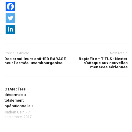
Previous Article
Next Article
Des brouilleurs anti-IED BARAGE
RapidFire + TITUS : Nexter
pour l’armée luxembourgeoise
s’attaque aux nouvelles
menaces aériennes
OTAN : l’eFP
désormais «
totalement
opérationnelle »
Nathan Gain
7
septembre, 2017