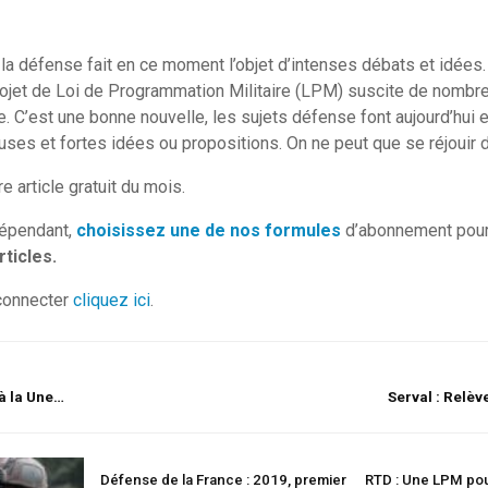
, la défense fait en ce moment l’objet d’intenses débats et idées
projet de Loi de Programmation Militaire (LPM) suscite de nomb
 C’est une bonne nouvelle, les sujets défense font aujourd’hui et
es et fortes idées ou propositions. On ne peut que se réjouir de 
e article gratuit du mois.
dépendant,
choisissez une de nos formules
d’abonnement pour
ticles.
connecter
cliquez ici
.
à la Une…
Serval : Relèv
Défense de la France : 2019, premier
RTD : Une LPM pou