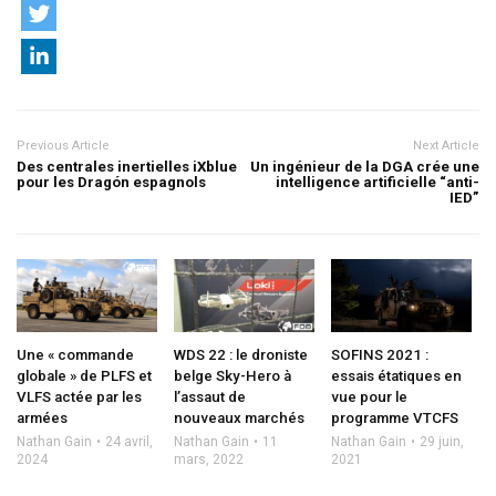
Previous Article
Next Article
Des centrales inertielles iXblue
Un ingénieur de la DGA crée une
pour les Dragón espagnols
intelligence artificielle “anti-
IED”
Une « commande
WDS 22 : le droniste
SOFINS 2021 :
globale » de PLFS et
belge Sky-Hero à
essais étatiques en
VLFS actée par les
l’assaut de
vue pour le
armées
nouveaux marchés
programme VTCFS
Nathan Gain
24 avril,
Nathan Gain
11
Nathan Gain
29 juin,
2024
mars, 2022
2021