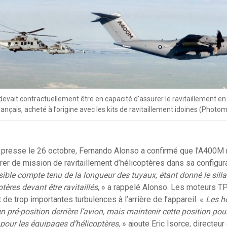
evait contractuellement être en capacité d’assurer le ravitaillement en
rançais, acheté à l’origine avec les kits de ravitaillement idoines (Phot
 presse le 26 octobre, Fernando Alonso a confirmé que l’A400M n
r de mission de ravitaillement d’hélicoptères dans sa configura
le compte tenu de la longueur des tuyaux, étant donné le sillag
tères devant être ravitaillés
, » a rappelé Alonso. Les moteurs TP
de trop importantes turbulences à l’arrière de l’appareil. «
Les h
 pré-position derrière l’avion, mais maintenir cette position pour
 pour les équipages d’hélicoptères,
» ajoute Eric Isorce, directeu