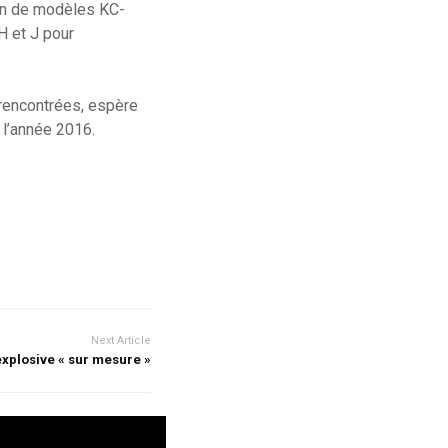
ion de modèles KC-
H et J pour
 rencontrées, espère
 l’année 2016.
Next Article
explosive « sur mesure »