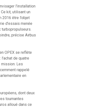
visager l’installation
e kit, utilisant un
n 2016 être l’objet
série d’essais menée
x turbopropulseurs.
indre, précise Airbus
 en OPEX se reflète
 l’achat de quatre
e mission. Les
 récemment rappelé
parlementaire en
européens, dont deux
ures tournantes
uros alloué dans ce