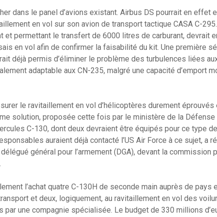
er dans le panel d’avions existant. Airbus DS pourrait en effet en
illement en vol sur son avion de transport tactique CASA C-295. C
 et permettant le transfert de 6000 litres de carburant, devrait e
is en vol afin de confirmer la faisabilité du kit. Une première 
ait déjà permis d’éliminer le problème des turbulences liées au
alement adaptable aux CN-235, malgré une capacité d’emport mo
surer le ravitaillement en vol d’hélicoptères durement éprouvés
me solution, proposée cette fois par le ministère de la Défense :
ercules C-130, dont deux devraient être équipés pour ce type d
responsables auraient déjà contacté l’US Air Force à ce sujet, a
n, délégué général pour l’armement (DGA), devant la commission 
.
ement l’achat quatre C-130H de seconde main auprès de pays 
transport et deux, logiquement, au ravitaillement en vol des voil
s par une compagnie spécialisée. Le budget de 330 millions d’e