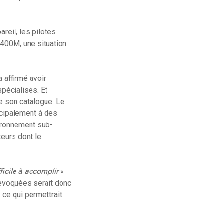
areil, les pilotes
A400M, une situation
a affirmé avoir
spécialisés. Et
e son catalogue. Le
incipalement à des
vironnement sub-
teurs dont le
icile à accomplir
»
 évoquées serait donc
 ce qui permettrait