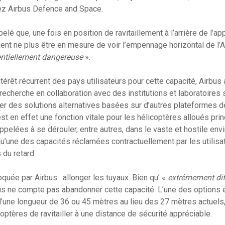
ez Airbus Defence and Space.
elé que, une fois en position de ravitaillement à l’arrière de l’app
ient ne plus être en mesure de voir l’empennage horizontal de l’
ntiellement dangereuse
».
térêt récurrent des pays utilisateurs pour cette capacité, Airbus 
recherche en collaboration avec des institutions et laboratoires 
er des solutions alternatives basées sur d’autres plateformes d
est en effet une fonction vitale pour les hélicoptères alloués pr
pelées à se dérouler, entre autres, dans le vaste et hostile en
 qu’une des capacités réclamées contractuellement par les utilisa
du retard.
quée par Airbus : allonger les tuyaux. Bien qu’ «
extrêmement diff
bus ne compte pas abandonner cette capacité. L’une des options
 d’une longueur de 36 ou 45 mètres au lieu des 27 mètres actuels,
optères de ravitailler à une distance de sécurité appréciable.