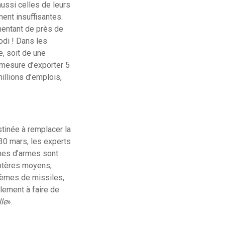
aussi celles de leurs
ment insuffisantes.
gmentant de près de
Modi ! Dans les
e, soit de une
 mesure d’exporter 5
illions d’emplois,
stinée à remplacer la
30 mars, les experts
èmes d’armes sont
optères moyens,
tèmes de missiles,
lement à faire de
lle
».