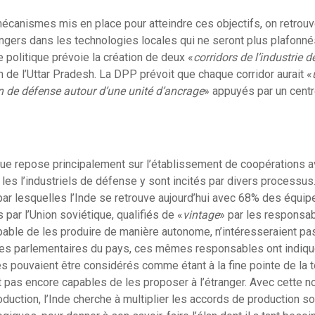
écanismes mis en place pour atteindre ces objectifs, on retrouv
ngers dans les technologies locales qui ne seront plus plafonné
e politique prévoie la création de deux «
corridors de l’industrie 
n de l’Uttar Pradesh. La DPP prévoit que chaque corridor aurait «
n de défense autour d’une unité d’ancrage
» appuyés par un centr
que repose principalement sur l’établissement de coopérations 
 les l’industriels de défense y sont incités par divers processus.
ar lesquelles l’Inde se retrouve aujourd’hui avec 68% des équi
 par l’Union soviétique, qualifiés de «
vintage
» par les responsabl
pable de les produire de manière autonome, n’intéresseraient pa
t les parlementaires du pays, ces mêmes responsables ont indi
pouvaient être considérés comme étant à la fine pointe de la t
nt pas encore capables de les proposer à l’étranger. Avec cette no
oduction, l’Inde cherche à multiplier les accords de production s