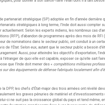
giques, pour donner à son savoir-faire l’élan dont il a tant besoin
de partenariat stratégique (SP) adoptée en fin d’année dernière q
rtenariats stratégiques à long terme, l’Inde doit aussi compter 
er actuellement. Selon les experts indiens, les nombreux cas d’a
tions (RFP), d’abandon de programmes après des mois de RFI
veur de nominations dans le secteur public, ont conduit à un cer
 vis de l’État. Selon eux, autant que le secteur public a besoin d’ê
uragement. Aussi, pour atteindre les objectifs d’exportation, l’in
à l’étranger de quoi elle est capable, exposer ce qu’elle sait fair
pose que l’Inde doit mener des «
compétitions militaires profess
s sur des équipements de défense fabriqués localement afin d’éta
de la DPP, les chefs d’État-major des trois armées ont révélé dev
eulement les graves pénuries de matériel et d’investissements 
lui-ci ne suit pas la croissance global du pays et tend même, en