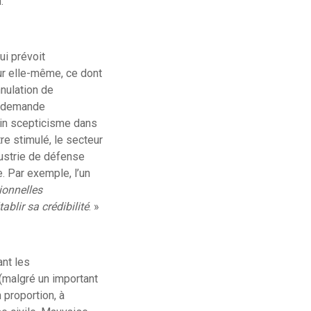
.
ui prévoit
sur elle-même, ce dont
nnulation de
 (demande
tain scepticisme dans
tre stimulé, le secteur
dustrie de défense
e. Par exemple, l’un
ionnelles
blir sa crédibilité
. »
ant les
(malgré un important
 proportion, à