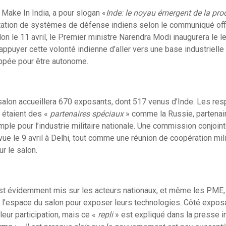
Make In India, a pour slogan «
Inde: le noyau émergent de la pro
ortation de systèmes de défense indiens selon le communiqué offi
lon le 11 avril, le Premier ministre Narendra Modi inaugurera le l
appuyer cette volonté indienne d’aller vers une base industriell
ppée pour être autonome.
 salon accueillera 670 exposants, dont 517 venus d’Inde. Les re
s étaient des «
partenaires spéciaux
» comme la Russie, partenaire
ple pour l’industrie militaire nationale. Une commission conjoin
vue le 9 avril à Delhi, tout comme une réunion de coopération mili
ur le salon.
est évidemment mis sur les acteurs nationaux, et même les PME,
l’espace du salon pour exposer leurs technologies. Côté exposa
leur participation, mais ce «
repli
» est expliqué dans la presse i