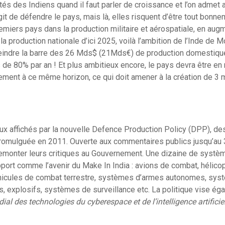
tés des Indiens quand il faut parler de croissance et l’on admet 
agit de défendre le pays, mais là, elles risquent d’être tout bonne
remiers pays dans la production militaire et aérospatiale, en au
e la production nationale d’ici 2025, voilà l’ambition de l’Inde de 
’atteindre la barre des 26 Mds$ (21Mds€) de production domestiqu
de 80% par an ! Et plus ambitieux encore, le pays devra être en
ent à ce même horizon, ce qui doit amener à la création de 3 m
ux affichés par la nouvelle Defence Production Policy (DPP), de
promulguée en 2011. Ouverte aux commentaires publics jusqu’au 
 remonter leurs critiques au Gouvernement. Une dizaine de syst
port comme l’avenir du Make In India : avions de combat, hélic
éhicules de combat terrestre, systèmes d’armes autonomes, sys
s, explosifs, systèmes de surveillance etc. La politique vise éga
ial des technologies du cyberespace et de l’intelligence artificie