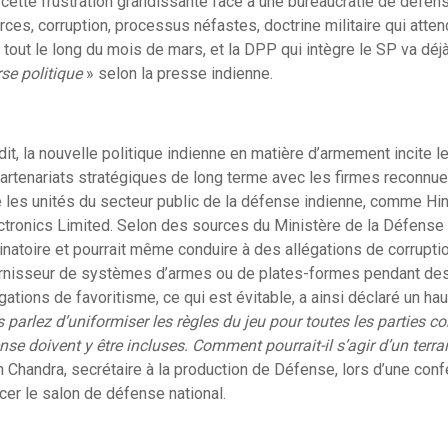
 cette frustration grandissante face à une bureaucratie de défen
ces, corruption, processus néfastes, doctrine militaire qui atten
 tout le long du mois de mars, et la DPP qui intègre le SP va déj
se politique
» selon la presse indienne.
t, la nouvelle politique indienne en matière d’armement incite le
rtenariats stratégiques de long terme avec les firmes reconnues
ue les unités du secteur public de la défense indienne, comme H
ctronics Limited. Selon des sources du Ministère de la Défense 
inatoire et pourrait même conduire à des allégations de corrupti
nisseur de systèmes d’armes ou de plates-formes pendant des
gations de favoritisme, ce qui est évitable, a ainsi déclaré un ha
parlez d’uniformiser les règles du jeu pour toutes les parties co
se doivent y être incluses. Comment pourrait-il s’agir d’un terra
 Chandra, secrétaire à la production de Défense, lors d’une con
er le salon de défense national.