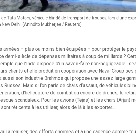
l de Tata Motors, véhicule blindé de transport de troupes, lors d’une exp
 New Delhi. (Anindito Mukherjee / Reuters)
rois armées – plus ou moins bien équipées – pour protéger le pays
 ce demi-siècle de dépenses militaires à coup de milliards ? Cer
xemple que l’Inde dispose d’un savoir-faire non-négligeable : se
eurs clients et elle produit en coopération avec Naval Group se
l y a aussi son industrie Brahmos qui propose une assez large g
s Russes. Mais si l’on parle de chars d’assaut, de véhicules bl
nération, d’hélicoptère de combat ou encore de drones, le reta
resque scandaleux. Pour les avions (Tejas) et les chars (Arjun) m
sont réticents à les utiliser, alors de là à les exporter…
avail à réaliser, des efforts énormes et à une cadence somme tou