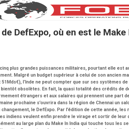
 de DefExpo, où en est le Make 
 cinq plus grandes puissances militaires, pourtant elle est 
ment. Malgré un budget supérieur à celui de son ancien mai
t 51Mds€), l’Inde ne peut compter que sur ses systèmes d
bientôt obsolètes. En fait, la quasi totalité des crédits de
armement étrangers et aux salaires qui prennent une part de
aine prochaine s’ouvrira dans la région de Chennai un salo
u changement, le DefExpo. Par l’édition de cette année, les
ires indiens veulent enfin prendre le virage et sortir de leu
ément au large plan du Make In India qui touche tous les se