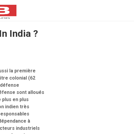
In India ?
aussi la première
tre colonial (62
e défense
 défense sont alloués
 plus en plus
n indien très
 responsables
r dépendance à
cteurs industriels