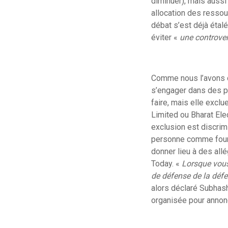
diminuer), mais aussi
allocation des ressour
débat s’est déjà étalé
éviter «
une controver
Comme nous l’avons di
s’engager dans des pa
faire, mais elle excl
Limited ou Bharat Ele
exclusion est discrim
personne comme four
donner lieu à des allé
Today. «
Lorsque vous 
de défense de la défen
alors déclaré Subhash
organisée pour annonc