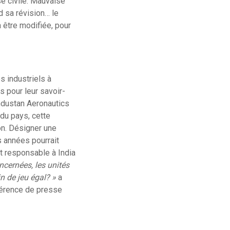
se civile. Mauvaise
d sa révision… le
à être modifiée, pour
s industriels à
 pour leur savoir-
industan Aeronautics
du pays, cette
on. Désigner une
 années pourrait
ut responsable à India
ncernées, les unités
in de jeu égal? »
a
férence de presse