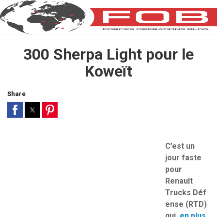
300 Sherpa Light pour le
Koweït
Share
C’est un
jour faste
pour
Renault
Trucks Déf
ense (RTD)
qui,
en plus