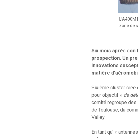
L’A400M l
zone de s
Six mois après son 
prospection. Un prem
innovations suscept
matière d’aéromobil
Sixième cluster créé 
pour objectif «
de dét
comité regroupe des 
de Toulouse, du comm
Valley.
En tant qu’ « antennes