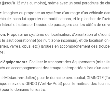
nt (jusqu’à 12 m/s au moins), même avec un seul parachute de ch
e:
Imaginer ou proposer un système d’arrimage d’un véhicule dan
hicule, sans lui apporter de modifications, et le plancher de l’avi
 latéral et autoriser l’assise de passagers sur les côtés de ce v
ion:
Proposer un système de localisation, d’orientation et d’ident
 le saut opérationnel (de nuit, zone inconnue), et de localisati
teries, vivres, obus, etc.) largués en accompagnement des troup
nel.
t d’équipements
: Faciliter le transport des équipements (missiles
gués en accompagnement des troupes aéroportées lors d’un saut 
t-Médard-en-Jalles) pour le domaine aérospatial, GIMNOTE (To
niques navales, GINCO (Vert-le-Petit) pour la maîtrise des tech
pour le domaine terrestre.