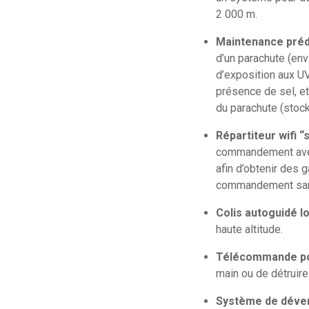
2 000 m.
Maintenance préd
d’un parachute (env
d’exposition aux UV
présence de sel, et
du parachute (stocka
Répartiteur wifi 
commandement avec d
afin d’obtenir des 
commandement sans
Colis autoguidé l
haute altitude.
Télécommande pou
main ou de détruire
Système de déven