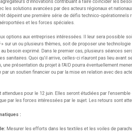
grégateurs d’innovations contribuant à faire coïncider les bes
c les solutions avancées par des acteurs régionaux et nationaux. 
érêt dépeint une première série de défis technico-opérationnels
 aéroportées et les forces spéciales.
ux options aux entreprises intéressées. Il leur sera possible soi
» sur un ou plusieurs thèmes, soit de proposer une technologi
au besoin exprimé. Dans le premier cas, plusieurs séances sero
s sanitaires. Quoi qu’il arrive, celles-ci n’auront pas lieu avant
 une présentation du projet à l’AID pourra éventuellement mener 
e par un soutien financier ou par la mise en relation avec des ac
 attendues pour le 12 juin. Elles seront étudiées par l’ensemble
que par les forces intéressées par le sujet. Les retours sont atten
matiques :
le:
Mesurer les efforts dans les textiles et les voiles de parach