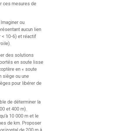
uer ces mesures de
:
Imaginer ou
présentant aucun lien
 < 10-6) et réactif
oile).
er des solutions
portés en soute lisse
coptère en « soute
un siège ou une
ièges pour libérer de
le de déterminer la
200 et 400 m).
qu’à 10 000 m et le
aines de km. Proposer
horizontal de 200 m à