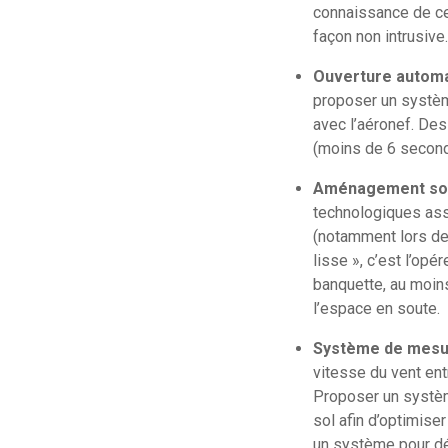
connaissance de ce
façon non intrusive.
Ouverture automa
proposer un système
avec l’aéronef. Des 
(moins de 6 seconde
Aménagement sout
technologiques ass
(notamment lors de
lisse », c’est l’op
banquette, au moins
l’espace en soute.
Système de mesu
vitesse du vent ent
Proposer un systèm
sol afin d’optimise
un système pour dét