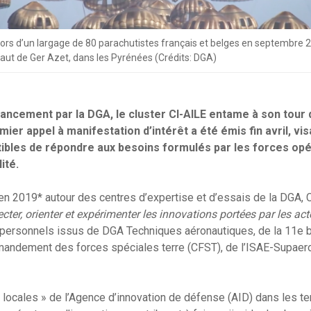
ors d’un largage de 80 parachutistes français et belges en septembre 2
aut de Ger Azet, dans les Pyrénées (Crédits: DGA)
lancement par la DGA, le cluster CI-AILE entame à son tour 
ier appel à manifestation d’intérêt a été émis fin avril, visa
ibles de répondre aux besoins formulés par les forces opé
ité.
en 2019* autour des centres d’expertise et d’essais de la DGA, C
ecter, orienter et expérimenter les innovations portées par les a
personnels issus de DGA Techniques aéronautiques, de la 11e b
andement des forces spéciales terre (CFST), de l’ISAE-Supaer
 locales » de l’Agence d’innovation de défense (AID) dans les ter