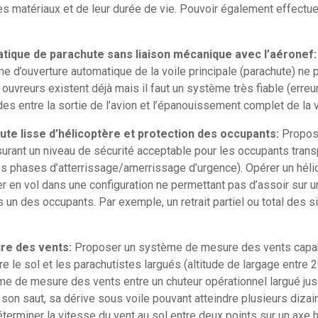
s matériaux et de leur durée de vie. Pouvoir également effect
tique de parachute sans liaison mécanique avec l’aéronef
 d’ouverture automatique de la voile principale (parachute) ne 
ouvreurs existent déjà mais il faut un système très fiable (erreur
s entre la sortie de l’avion et l’épanouissement complet de la v
e lisse d’hélicoptère et
protection des occupants:
Propos
urant un niveau de sécurité acceptable pour les occupants trans
s phases d’atterrissage/amerrissage d’urgence). Opérer un héli
érer en vol dans une configuration ne permettant pas d’assoir sur 
 un des occupants. Par exemple, un retrait partiel ou total des s
re des vents:
Proposer un système de mesure des vents capab
re le sol et les parachutistes largués (altitude de largage entre 
e de mesure des vents entre un chuteur opérationnel largué jus
r son saut, sa dérive sous voile pouvant atteindre plusieurs diz
erminer la vitesse du vent au sol entre deux points sur un axe 