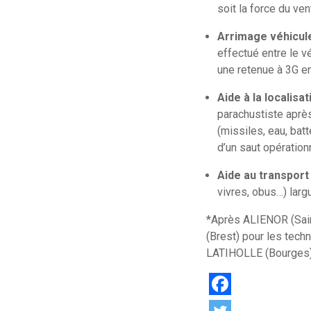
soit la force du ve
Arrimage véhicul
effectué entre le vé
une retenue à 3G en
Aide à la localisat
parachustiste après
(missiles, eau, bat
d’un saut opération
Aide au transpor
vivres, obus…) lar
*Après ALIENOR (Sain
(Brest) pour les tech
LATIHOLLE (Bourges) 