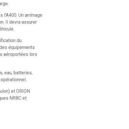
arge.
s l’A400. Un arrimage
on. Il devra assurer
éhicule.
ification du
on des équipements
es aéroportées lors
, eau, batteries,
opérationnel.
ulon) et ORION
niques NRBC et