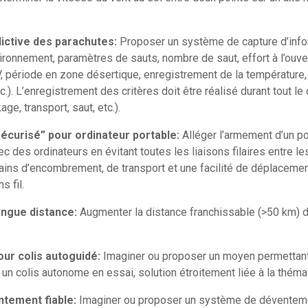
ictive des parachutes:
Proposer un système de capture d’infor
ironnement, paramètres de sauts, nombre de saut, effort à l’ouve
, période en zone désertique, enregistrement de la température, 
c.). L’enregistrement des critères doit être réalisé durant tout l
ge, transport, saut, etc.).
“sécurisé” pour ordinateur portable:
Alléger l’armement d’un p
es ordinateurs en évitant toutes les liaisons filaires entre les
gains d’encombrement, de transport et une facilité de déplaceme
 fil.
ongue distance:
Augmenter la distance franchissable (>50 km) d’
r colis autoguidé:
Imaginer ou proposer un moyen permettant
 un colis autonome en essai, solution étroitement liée à la thém
tement fiable:
Imaginer ou proposer un système de déventeme