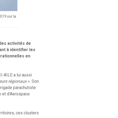
019 sur la
des activités de
nt à identifier les
rationnelles en
I-AILE a lui aussi
cteurs régionaux
». Son
rigade parachutiste
o et d’Aerospace
ritoires, ces clusters