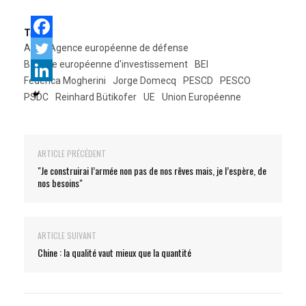
Tags:
AED
Agence européenne de défense
Banque européenne d'investissement
BEI
Federica Mogherini
Jorge Domecq
PESCD
PESCO
PSDC
Reinhard Bütikofer
UE
Union Européenne
ARTICLE PRÉCÉDENT
"Je construirai l’armée non pas de nos rêves mais, je l’espère, de
nos besoins"
ARTICLE SUIVANT
Chine : la qualité vaut mieux que la quantité