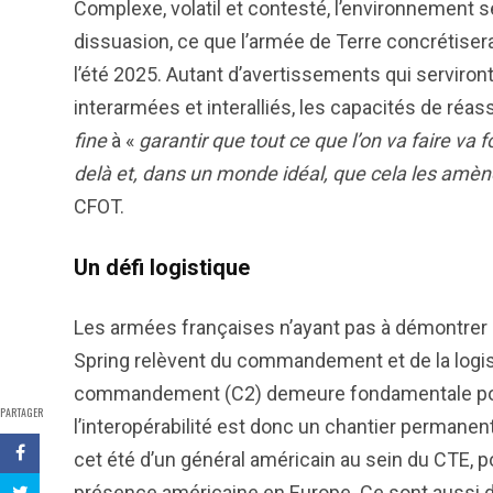
Complexe, volatil et contesté, l’environnement sé
dissuasion, ce que l’armée de Terre concrétisera
l’été 2025. Autant d’avertissements qui serviront 
interarmées et interalliés, les capacités de réas
fine
à «
garantir que tout ce que l’on va faire v
delà et, dans un monde idéal, que cela les amèn
CFOT.
Un défi logistique
Les armées françaises n’ayant pas à démontrer l
Spring relèvent du commandement et de la logi
commandement (C2) demeure fondamentale pour m
PARTAGER
l’interopérabilité est donc un chantier permanen
cet été d’un général américain au sein du CTE, p
présence américaine en Europe. Ce sont aussi d