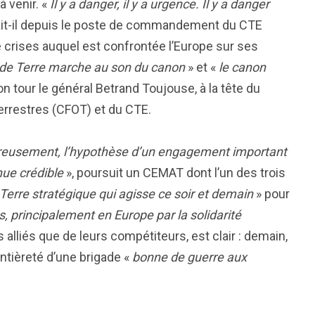
 venir. «
Il y a danger, il y a urgence. Il y a danger
ait-il depuis le poste de commandement du CTE
de crises auquel est confrontée l’Europe sur ses
de Terre marche au son du canon
» et «
le canon
son tour le général Betrand Toujouse, à la tête du
rrestres (CFOT) et du CTE.
heureusement, l’hypothèse d’un engagement important
nue crédible
», poursuit un CEMAT dont l’un des trois
erre stratégique qui agisse ce soir et demain
» pour
s, principalement en Europe par la solidarité
 alliés que de leurs compétiteurs, est clair : demain,
entièreté d’une brigade «
bonne de guerre aux