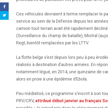
Ces véhicules devraient à terme remplacer le 
service au sein de la Défense depuis les années
camion tout-terrain avait été rapidement déclin
(Surveillance du champ de bataille), Mistral (a
Regt, bientôt remplacées par les LTTV.
La flotte belge s’est depuis lors peu à peu éro
réalisés à destination d’autres armées. En répon
notamment légué, en 2014, une quinzaine de cami
alors en proie à une épidémie d’Ebola.
Peu médiatisé, ce programme s’inscrit à son to
PRV/CRV,
attribué début janvier au français S
possible «
le retard pris dans le rééquipement de