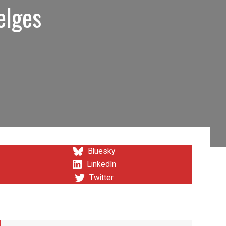
elges
Bluesky
LinkedIn
Twitter