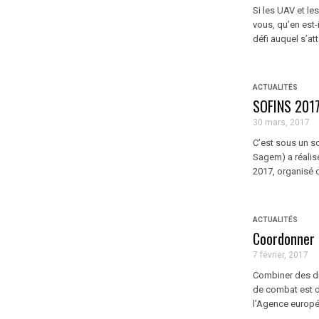
Si les UAV et le
vous, qu’en est-
défi auquel s’att
ACTUALITÉS
SOFINS 2017
30 mars, 2017
C’est sous un so
Sagem) a réalis
2017, organisé 
ACTUALITÉS
Coordonner d
7 février, 2017
Combiner des dro
de combat est d
l’Agence europée