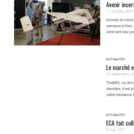
Avenir incer
11 octobre, 2017
Drones et robot
semaine à Kiev, 
côté tant leur pr
ACTUALITÉS
Le marché e
18 septembre, 2
THeMIS, ce dron
dernière, n’est p
cette tendance à
ACTUALITÉS
ECA fait col
5 mai, 2017