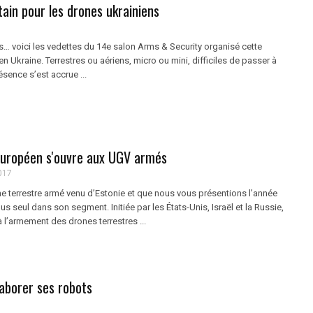
tain pour les drones ukrainiens
s… voici les vedettes du 14e salon Arms & Security organisé cette
en Ukraine. Terrestres ou aériens, micro ou mini, difficiles de passer à
ésence s’est accrue ...
uropéen s'ouvre aux UGV armés
017
e terrestre armé venu d’Estonie et que nous vous présentions l’année
lus seul dans son segment. Initiée par les États-Unis, Israël et la Russie,
 l’armement des drones terrestres ...
laborer ses robots