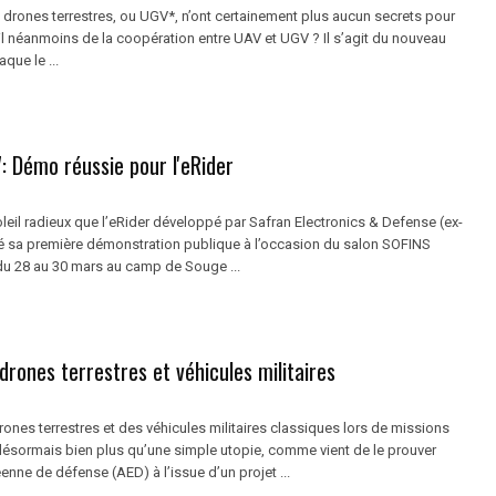
s drones terrestres, ou UGV*, n’ont certainement plus aucun secrets pour
il néanmoins de la coopération entre UAV et UGV ? Il s’agit du nouveau
aque le ...
: Démo réussie pour l'eRider
leil radieux que l’eRider développé par Safran Electronics & Defense (ex-
é sa première démonstration publique à l’occasion du salon SOFINS
du 28 au 30 mars au camp de Souge ...
rones terrestres et véhicules militaires
nes terrestres et des véhicules militaires classiques lors de missions
ésormais bien plus qu’une simple utopie, comme vient de le prouver
nne de défense (AED) à l’issue d’un projet ...