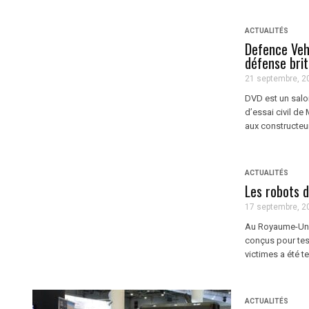
ACTUALITÉS
Defence Veh
défense bri
21 septembre, 2
DVD est un salon
d’essai civil de
aux constructeur
ACTUALITÉS
Les robots 
17 septembre, 2
Au Royaume-Uni, 
conçus pour test
victimes a été t
ACTUALITÉS