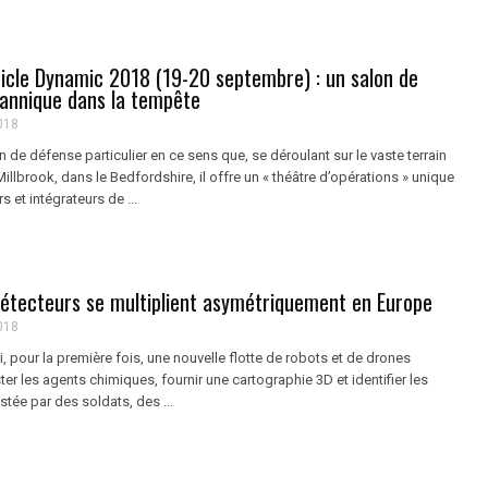
icle Dynamic 2018 (19-20 septembre) : un salon de
tannique dans la tempête
018
 de défense particulier en ce sens que, se déroulant sur le vaste terrain
 Millbrook, dans le Bedfordshire, il offre un « théâtre d’opérations » unique
s et intégrateurs de ...
détecteurs se multiplient asymétriquement en Europe
018
pour la première fois, une nouvelle flotte de robots et de drones
er les agents chimiques, fournir une cartographie 3D et identifier les
estée par des soldats, des ...