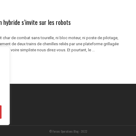
n hybride s’invite sur les robots
t char de combat sans tourelle, ni bloc moteur, ni poste de pilotage,
ment de deux trains de chenilles reliés par une plateforme grillagée
ique, voire simpliste nous direz-vous. Et pourtant, le ...
© Forces Operations Blog - 2022