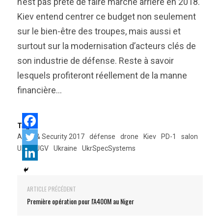
n’est pas prête de faire marche arrière en 2018.
Kiev entend centrer ce budget non seulement
sur le bien-être des troupes, mais aussi et
surtout sur la modernisation d’acteurs clés de
son industrie de défense. Reste à savoir
lesquels profiteront réellement de la manne
financière…
Tags:
Arms & Security 2017
défense
drone
Kiev
PD-1
salon
UAV
UGV
Ukraine
UkrSpecSystems
ARTICLE PRÉCÉDENT
Première opération pour l'A400M au Niger