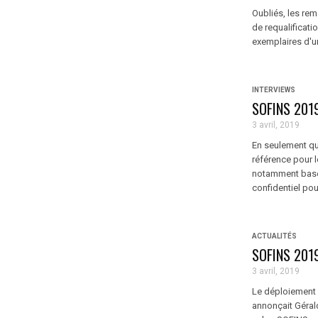
Oubliés, les re
de requalificati
exemplaires d'un
INTERVIEWS
SOFINS 2019,
3 avril, 2019
En seulement qu
référence pour 
notamment basé 
confidentiel pour
ACTUALITÉS
SOFINS 2019
3 avril, 2019
Le déploiement 
annonçait Gérald