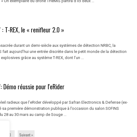
 Un exemplaire du drone THeMIS partira d’ici deux ...
: T-REX, le « renifleur 2.0 »
nsacrée durant un demi-siècle aux systèmes de détection NRBC, la
fait aujourd’hui une entrée discrète dans le petit monde de la détection
explosives grâce au système T-REX, dont l’un ...
: Démo réussie pour l'eRider
leil radieux que l’eRider développé par Safran Electronics & Defense (ex-
é sa première démonstration publique à l’occasion du salon SOFINS
du 28 au 30 mars au camp de Souge ...
3
Suivant »