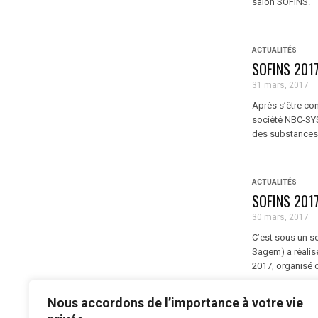
salon SOFINS. «
ACTUALITÉS
SOFINS 2017 
31 mars, 2017
Après s’être co
société NBC-SYS 
des substances 
ACTUALITÉS
SOFINS 2017
30 mars, 2017
C’est sous un so
Sagem) a réalis
2017, organisé 
Nous accordons de l’importance à votre vie
...
1
2