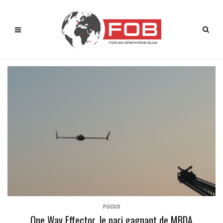
FOCUS
One Way Effector, le pari gagnant de MBDA