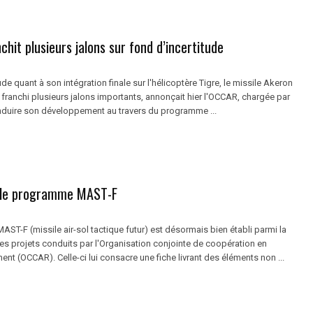
hit plusieurs jalons sur fond d’incertitude
ude quant à son intégration finale sur l'hélicoptère Tigre, le missile Akeron
franchi plusieurs jalons importants, annonçait hier l'OCCAR, chargée par
nduire son développement au travers du programme ...
 le programme MAST-F
T-F (missile air-sol tactique futur) est désormais bien établi parmi la
es projets conduits par l'Organisation conjointe de coopération en
nt (OCCAR). Celle-ci lui consacre une fiche livrant des éléments non ...