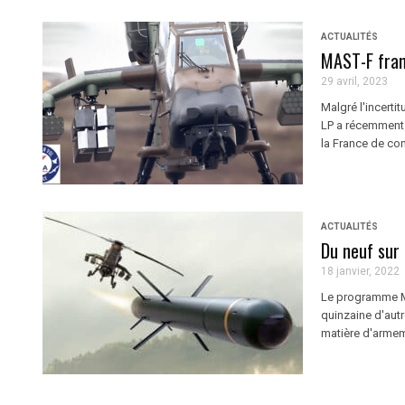
ACTUALITÉS
MAST-F franc
29 avril, 2023
Malgré l'incertit
LP a récemment 
la France de co
ACTUALITÉS
Du neuf sur
18 janvier, 2022
Le programme MAS
quinzaine d'autr
matière d'armeme