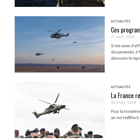
ACTUALITÉS
Ces program
21 avril, 2024
Si les axes d'ef
documentés, il f
découvrir le repo
ACTUALITÉS
La France re
30 mars, 2024
Pour la troisiè
air-sol Hellfire