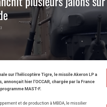
nchit plusieurs jalons sur
de
23
nale sur l’hélicoptère Tigre, le missile Akeron LP a
, annonçait hier l’OCCAR, chargée par la France
du programme MAST-F.
oppement et de production à MBDA, le missilier