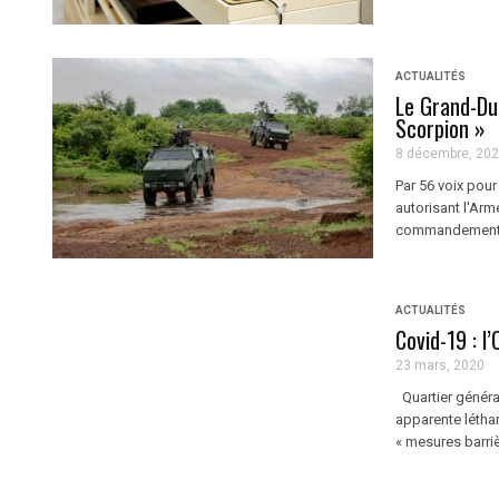
ACTUALITÉS
Le Grand-Du
Scorpion »
8 décembre, 20
Par 56 voix pour
autorisant l'Ar
commandement, d
ACTUALITÉS
Covid-19 : l
23 mars, 2020
Quartier général
apparente léthar
« mesures barrièr