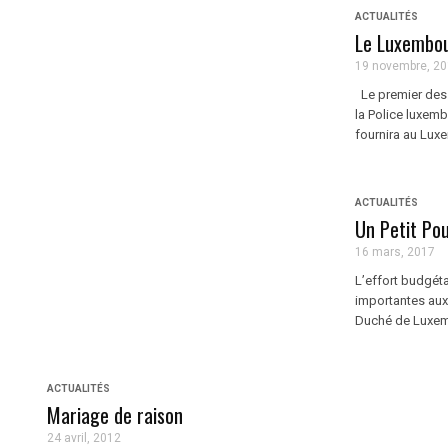
ACTUALITÉS
Le Luxembou
19 novembre, 2
Le premier des 
la Police luxemb
fournira au Lux
ACTUALITÉS
Un Petit Po
16 mars, 2017
L’effort budgét
importantes aux 
Duché de Luxemb
ACTUALITÉS
Mariage de raison
24 avril, 2012