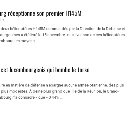
rg réceptionne son premier H145M
019
deux hélicoptères H145M commandés par la Direction de la Défense et
ourgeoises a été livré le 15 novembre. « La livraison de ces hélicoptères
embourg les moyens ...
ucet luxembourgeois qui bombe le torse
aire en matière de défense n’épargne aucune armée otanienne, des plus
plus modestes. À peine plus grand que l’île de la Réunion, le Grand-
ourg n’a consacré « que » 0,44% ...