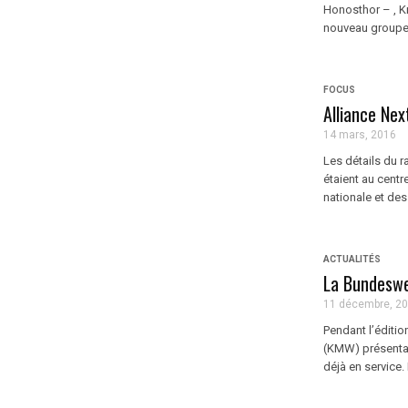
Honosthor – , K
nouveau groupe 
FOCUS
Alliance Nex
14 mars, 2016
Les détails du
étaient au cent
nationale et des
ACTUALITÉS
La Bundeswe
11 décembre, 2
Pendant l’éditi
(KMW) présentai
déjà en service.