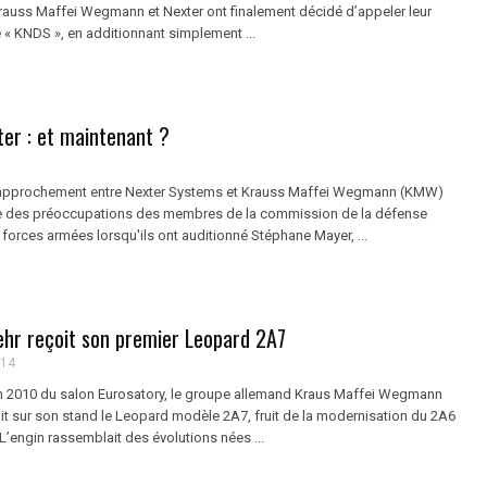
rauss Maffei Wegmann et Nexter ont finalement décidé d’appeler leur
« KNDS », en additionnant simplement ...
ter : et maintenant ?
 rapprochement entre Nexter Systems et Krauss Maffei Wegmann (KMW)
re des préoccupations des membres de la commission de la défense
 forces armées lorsqu'ils ont auditionné Stéphane Mayer, ...
hr reçoit son premier Leopard 2A7
014
on 2010 du salon Eurosatory, le groupe allemand Kraus Maffei Wegmann
t sur son stand le Leopard modèle 2A7, fruit de la modernisation du 2A6
 L’engin rassemblait des évolutions nées ...