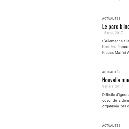
ACTUALITÉS
Le parc bli
18 mai, 2017
L’Allemagne a l
blindés Léopard 
Krauss-Maffei 
ACTUALITÉS
Nouvelle mue
8 mars, 2017
Difficile d’igno
coeur de la dém
organisée lors d
ACTUALITÉS