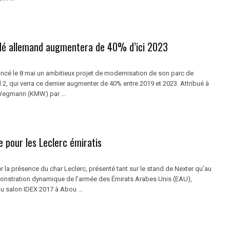
ndé allemand augmentera de 40% d’ici 2023
ancé le 8 mai un ambitieux projet de modernisation de son parc de
2, qui verra ce dernier augmenter de 40% entre 2019 et 2023. Attribué à
Wegmann (KMW) par ...
 pour les Leclerc émiratis
rer la présence du char Leclerc, présenté tant sur le stand de Nexter qu’au
onstration dynamique de l’armée des Émirats Arabes Unis (EAU),
u salon IDEX 2017 à Abou ...