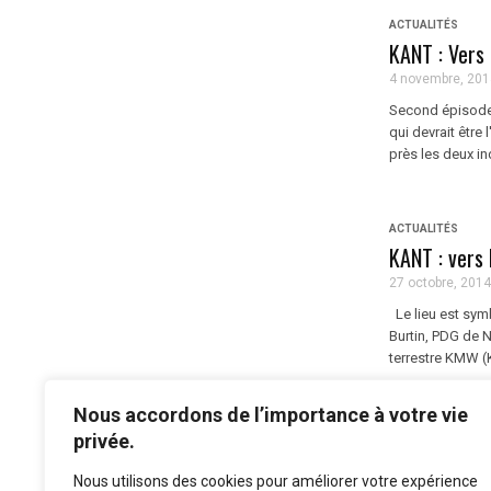
ACTUALITÉS
KANT : Vers
4 novembre, 201
Second épisode 
qui devrait être 
près les deux ind
ACTUALITÉS
KANT : vers 
27 octobre, 2014
Le lieu est symb
Burtin, PDG de N
terrestre KMW (
Nous accordons de l’importance à votre vie
...
1
2
privée.
Nous utilisons des cookies pour améliorer votre expérience