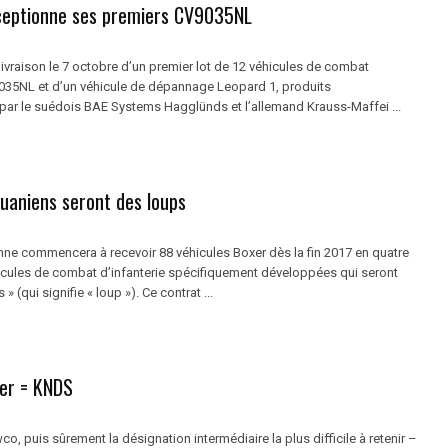
éceptionne ses premiers CV9035NL
 livraison le 7 octobre d’un premier lot de 12 véhicules de combat
9035NL et d’un véhicule de dépannage Leopard 1, produits
par le suédois BAE Systems Hagglünds et l’allemand Krauss-Maffei ...
tuaniens seront des loups
enne commencera à recevoir 88 véhicules Boxer dès la fin 2017 en quatre
icules de combat d’infanterie spécifiquement développées qui seront
 » (qui signifie « loup »). Ce contrat ...
er = KNDS
o, puis sûrement la désignation intermédiaire la plus difficile à retenir –