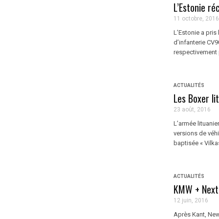
L’Estonie r
11 octobre, 2016
L’Estonie a pris
d’infanterie CV
respectivement 
ACTUALITÉS
Les Boxer li
23 août, 2016
L’armée lituani
versions de véh
baptisée « Vilkas
ACTUALITÉS
KMW + Next
12 juin, 2016
Après Kant, Newc