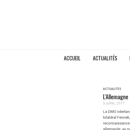
ACCUEIL
ACTUALITÉS
ACTUALITÉS
L'Allemagne
5 juillet, 2017
La DMO néerlan
bilatéral Fenne
reconnaissance 
allemande, au no