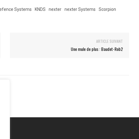
efence Systems
KNDS
nexter
nexter Systems
Scorpion
ARTICLE SUIVANT
Une mule de plus : Baudet-Rob2