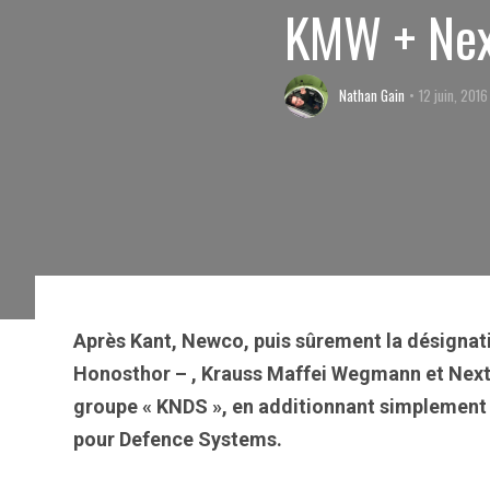
KMW + Nex
Nathan Gain
12 juin, 2016
Après Kant, Newco, puis sûrement la désignation
Honosthor – , Krauss Maffei Wegmann et Nexte
groupe « KNDS », en additionnant simplement l
pour Defence Systems.