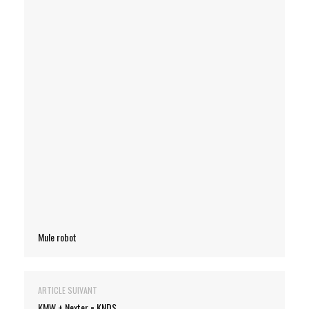
Christina Mackenzie)
Ce stand est presque fini (crédit photo: Christina
Mackenzie)
Mule robot
ARTICLE SUIVANT
KMW + Nexter = KNDS