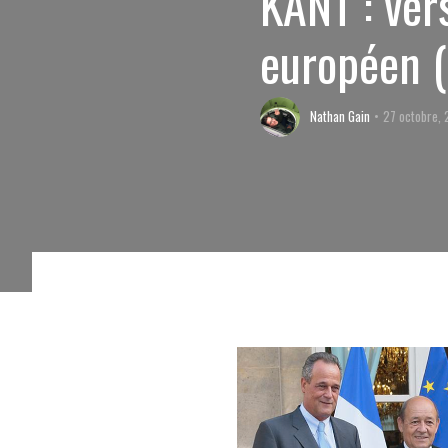
KANT : ver
européen (
Nathan Gain
27 octobre, 