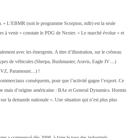
). « L’EBMR (soit le programme Scorpion, ndlr) est la seule
ées à venir » constate le PDG de Nexter. « Le marché évolue » et
lement avec les émergents. A titre d’illustration, sur le créneau
 types de véhicules (Sherpa, Bushmaster, Aravis, Eagle IV…)
 UVZ, Paramount…) !
 commerciaux conséquents, pour que l’activité gagne l’export. Ce
rope mais d’origine américaine : BAe et General Dynamics. Hormis
é sur la demande nationale ». Une situation qui n’est plus plus
er a commencé dès 2008, à faire le tour des industriels