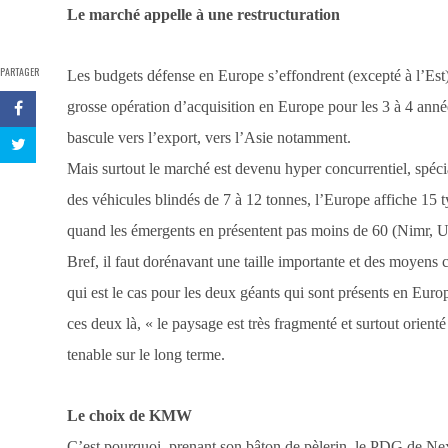
Le marché appelle à une restructuration
PARTAGER
Les budgets défense en Europe s’effondrent (excepté à l’Est
grosse opération d’acquisition en Europe pour les 3 à 4 ann
bascule vers l’export, vers l’Asie notamment.
Mais surtout le marché est devenu hyper concurrentiel, spécia
des véhicules blindés de 7 à 12 tonnes, l’Europe affiche 15
quand les émergents en présentent pas moins de 60 (Nimr,
Bref, il faut dorénavant une taille importante et des moyens
qui est le cas pour les deux géants qui sont présents en Eu
ces deux là, « le paysage est très fragmenté et surtout orient
tenable sur le long terme.
Le choix de KMW
C’est pourquoi, prenant son bâton de pèlerin, le PDG de Next