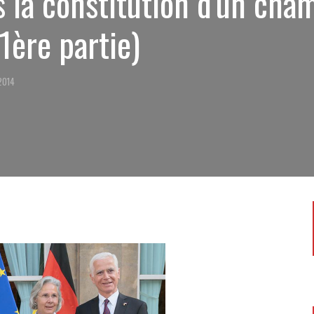
s la constitution d'un cha
1ère partie)
2014