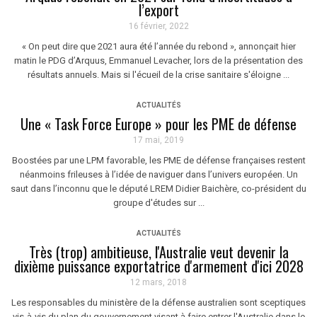
l’export
16 février, 2022
« On peut dire que 2021 aura été l’année du rebond », annonçait hier
matin le PDG d’Arquus, Emmanuel Levacher, lors de la présentation des
résultats annuels. Mais si l'écueil de la crise sanitaire s'éloigne ...
ACTUALITÉS
Une « Task Force Europe » pour les PME de défense
17 mai, 2019
Boostées par une LPM favorable, les PME de défense françaises restent
néanmoins frileuses à l’idée de naviguer dans l’univers européen. Un
saut dans l’inconnu que le député LREM Didier Baichère, co-président du
groupe d'études sur ...
ACTUALITÉS
Très (trop) ambitieuse, l'Australie veut devenir la
dixième puissance exportatrice d'armement d'ici 2028
12 mars, 2018
Les responsables du ministère de la défense australien sont sceptiques
vis-à-vis du plan du gouvernement visant à faire entrer l'Australie dans le