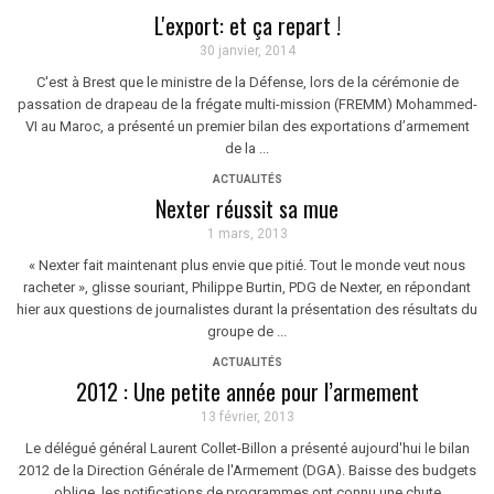
L'export: et ça repart !
30 janvier, 2014
C'est à Brest que le ministre de la Défense, lors de la cérémonie de
passation de drapeau de la frégate multi-mission (FREMM) Mohammed-
VI au Maroc, a présenté un premier bilan des exportations d’armement
de la ...
ACTUALITÉS
Nexter réussit sa mue
1 mars, 2013
« Nexter fait maintenant plus envie que pitié. Tout le monde veut nous
racheter », glisse souriant, Philippe Burtin, PDG de Nexter, en répondant
hier aux questions de journalistes durant la présentation des résultats du
groupe de ...
ACTUALITÉS
2012 : Une petite année pour l’armement
13 février, 2013
Le délégué général Laurent Collet-Billon a présenté aujourd'hui le bilan
2012 de la Direction Générale de l'Armement (DGA). Baisse des budgets
oblige, les notifications de programmes ont connu une chute